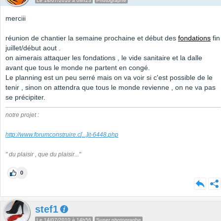
Le 14/07/2010 à 08h23
Photographe
merciii
réunion de chantier la semaine prochaine et début des
fondations
fin
juillet/début aout .
on aimerais attaquer les fondations , le vide sanitaire et la dalle
avant que tous le monde ne partent en congé.
Le planning est un peu serré mais on va voir si c'est possible de le
tenir , sinon on attendra que tous le monde revienne , on ne va pas
se précipiter.
notre projet :
http://www.forumconstruire.c
[...]
it-6448.php
" du plaisir , que du plaisir..."
0
stef1
Le 14/07/2010 à 14h56
Super photographe