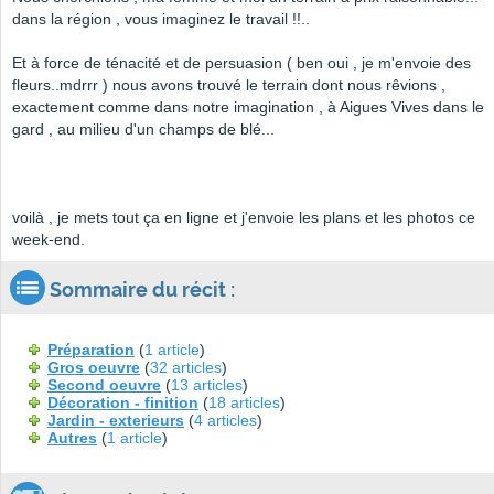
dans la région , vous imaginez le travail !!..
Et à force de ténacité et de persuasion ( ben oui , je m'envoie des
fleurs..mdrrr ) nous avons trouvé le terrain dont nous rêvions ,
exactement comme dans notre imagination , à Aigues Vives dans le
gard , au milieu d'un champs de blé...
voilà , je mets tout ça en ligne et j'envoie les plans et les photos ce
week-end.
Sommaire du récit :
Préparation
(
1 article
)
Gros oeuvre
(
32 articles
)
Second oeuvre
(
13 articles
)
Décoration - finition
(
18 articles
)
Jardin - exterieurs
(
4 articles
)
Autres
(
1 article
)