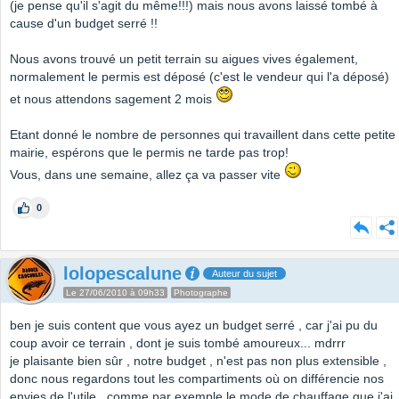
(je pense qu'il s'agit du même!!!) mais nous avons laissé tombé à
cause d'un budget serré !!
Nous avons trouvé un petit terrain su aigues vives également,
normalement le permis est déposé (c'est le vendeur qui l'a déposé)
et nous attendons sagement 2 mois
Etant donné le nombre de personnes qui travaillent dans cette petite
mairie, espérons que le permis ne tarde pas trop!
Vous, dans une semaine, allez ça va passer vite
0
lolopescalune
Auteur du sujet
Le 27/06/2010 à 09h33
Photographe
ben je suis content que vous ayez un budget serré , car j'ai pu du
coup avoir ce terrain , dont je suis tombé amoureux... mdrrr
je plaisante bien sûr , notre budget , n'est pas non plus extensible ,
donc nous regardons tout les compartiments où on différencie nos
envies de l'utile , comme par exemple le mode de chauffage que j'ai