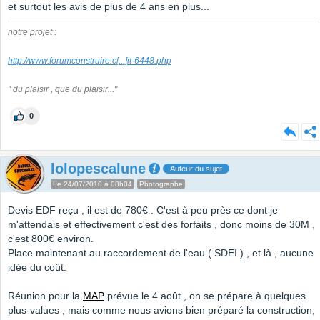
et surtout les avis de plus de 4 ans en plus...
notre projet :
http://www.forumconstruire.c
[...]
it-6448.php
" du plaisir , que du plaisir..."
0
lolopescalune
Auteur du sujet
Le 24/07/2010 à 08h04
Photographe
Devis EDF reçu , il est de 780€ . C'est à peu près ce dont je
m'attendais et effectivement c'est des forfaits , donc moins de 30M ,
c'est 800€ environ.
Place maintenant au raccordement de l'eau ( SDEI ) , et là , aucune
idée du coût.
Réunion pour la
MAP
prévue le 4 août , on se prépare à quelques
plus-values , mais comme nous avions bien préparé la construction,