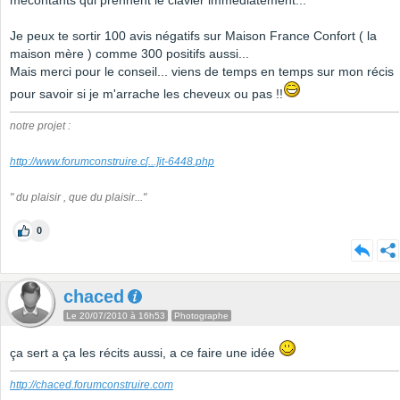
mécontants qui prennent le clavier immédiatement...
Je peux te sortir 100 avis négatifs sur Maison France Confort ( la
maison mère ) comme 300 positifs aussi...
Mais merci pour le conseil... viens de temps en temps sur mon récis
pour savoir si je m'arrache les cheveux ou pas !!
notre projet :
http://www.forumconstruire.c
[...]
it-6448.php
" du plaisir , que du plaisir..."
0
chaced
Le 20/07/2010 à 16h53
Photographe
ça sert a ça les récits aussi, a ce faire une idée
http://chaced.forumconstruire.com