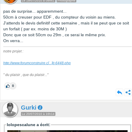
Le 19/07/2010 à 08h41
Photographe
pas de surprise... apparemment...
50cm à creuser pour EDF , du compteur du voisin au miens.
J'attends le devis definitif cette semaine , mais il se peut que ce soit
un forfait ( par ex. moins de 30M )
Donc que ce soit 50cm ou 29m , ce serai le même prix.
On verra...
notre projet :
http://www.forumconstruire.c
[...]
it-6448.php
" du plaisir , que du plaisir..."
0
Gurki
Le 20/07/2010 à 16h14
lolopescalune a écrit: