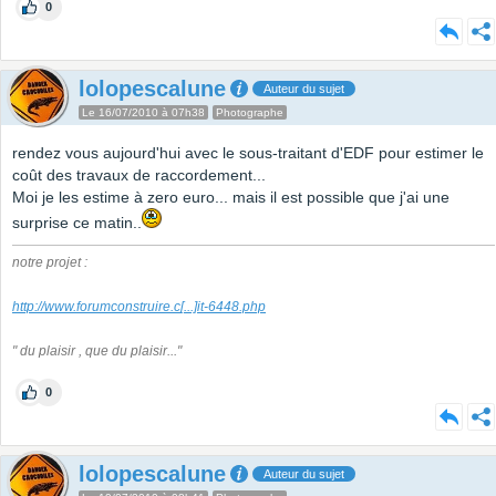
0
lolopescalune
Auteur du sujet
Le 16/07/2010 à 07h38
Photographe
rendez vous aujourd'hui avec le sous-traitant d'EDF pour estimer le
coût des travaux de raccordement...
Moi je les estime à zero euro... mais il est possible que j'ai une
surprise ce matin..
notre projet :
http://www.forumconstruire.c
[...]
it-6448.php
" du plaisir , que du plaisir..."
0
lolopescalune
Auteur du sujet