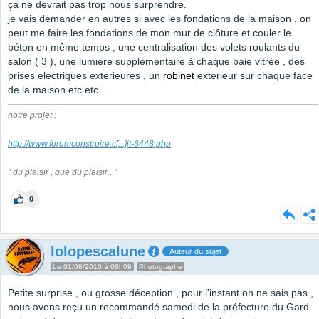
ça ne devrait pas trop nous surprendre.
je vais demander en autres si avec les fondations de la maison , on
peut me faire les fondations de mon mur de clôture et couler le
béton en même temps , une centralisation des volets roulants du
salon ( 3 ), une lumiere supplémentaire à chaque baie vitrée , des
prises electriques exterieures , un
robinet
exterieur sur chaque face
de la maison etc etc ...
notre projet :
http://www.forumconstruire.c
[...]
it-6448.php
" du plaisir , que du plaisir..."
0
lolopescalune
Auteur du sujet
Le 01/08/2010 à 08h09
Photographe
Petite surprise , ou grosse déception , pour l'instant on ne sais pas ,
nous avons reçu un recommandé samedi de la préfecture du Gard