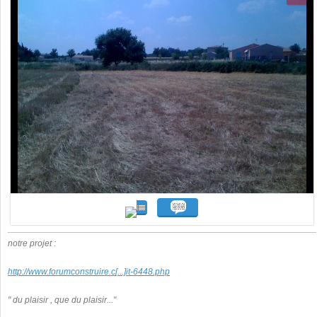
notre projet :
http://www.forumconstruire.c
[...]
it-6448.php
" du plaisir , que du plaisir..."