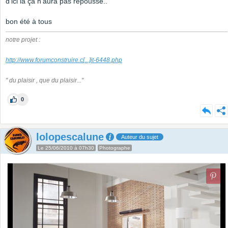
d'ici là ça n'aura pas repoussé..
bon été à tous
notre projet :
http://www.forumconstruire.c
[...]
it-6448.php
" du plaisir , que du plaisir..."
0
lolopescalune
Auteur du sujet
Le 25/06/2010 à 07h30
Photographe