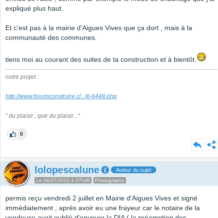
expliqué plus haut.
Et c'est pas à la mairie d'Aigues Vives que ça dort , mais à la
communauté des communes.
tiens moi au courant des suites de ta construction et à bientôt.
notre projet :
http://www.forumconstruire.c
[...]
it-6448.php
" du plaisir , que du plaisir..."
0
lolopescalune
Auteur du sujet
Le 04/07/2010 à 07h36
Photographe
permis reçu vendredi 2 juillet en Mairie d'Aigues Vives et signé
immédiatement , après avoir eu une frayeur car le notaire de la
vendeuse avait oublié d'envoyer la DIA ( la préamption des