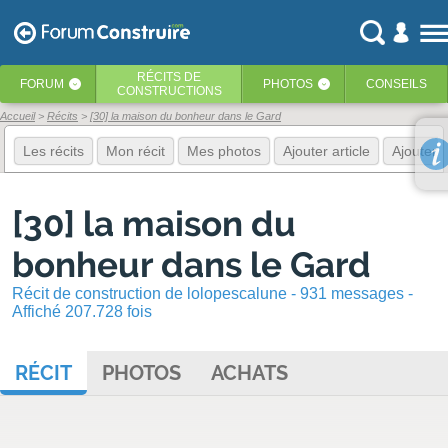
RÉCITS
DE
FORUM
PHOTOS
CONSEILS
‹
‹
CONSTRUCTIONS
Accueil
Récits
[30] la maison du bonheur dans le Gard
Les récits
Mon récit
Mes photos
Ajouter article
Ajouter 
[30] la maison du
bonheur dans le Gard
Récit de construction de lolopescalune - 931 messages -
Affiché 207.728 fois
RÉCIT
PHOTOS
ACHATS