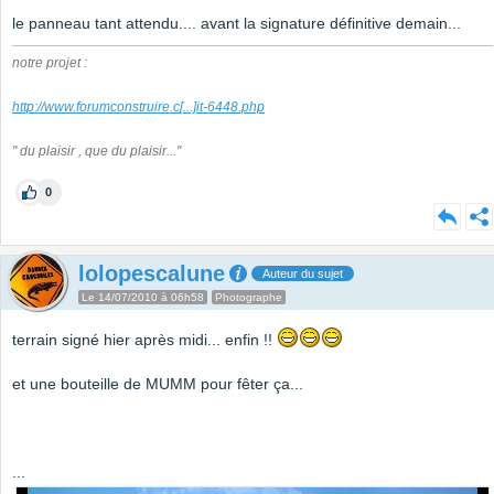
le panneau tant attendu.... avant la signature définitive demain...
notre projet :
http://www.forumconstruire.c
[...]
it-6448.php
" du plaisir , que du plaisir..."
0
lolopescalune
Auteur du sujet
Le 14/07/2010 à 06h58
Photographe
terrain signé hier après midi... enfin !!
et une bouteille de MUMM pour fêter ça...
...