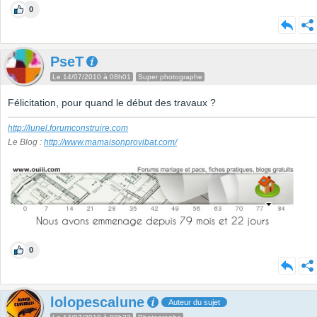
0
PseT
Le 14/07/2010 à 08h01
Super photographe
Félicitation, pour quand le début des travaux ?
http://lunel.forumconstruire.com
Le Blog :
http://www.mamaisonprovibat.com/
0
lolopescalune
Auteur du sujet