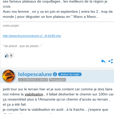
ses fameux plateaux de coquillages , les meilleurs de la région je
crois .
Avec ma femme , on y va en juin et septembre ( entre les 2 , trop de
monde ) pour déguster un bon plateau en " Mano a Mano...
notre projet :
http://www.forumconstruire.c
[...]
it-6448.php
" du plaisir , que du plaisir..."
0
lolopescalune
Auteur du sujet
Le 21/06/2010 à 08h13
Photographe
petit tour sur le terrain hier et je suis content car comme je dois faire
moi même la
viabilisation
, il fallait désherber le chemin sur 100m car
ça ressemblait plus à l'Amazonie qu'un chemin d'accès au terrain ,
et ça a été fait.
je compte faire la viabilisation en août , à la fraiche....j'espere que