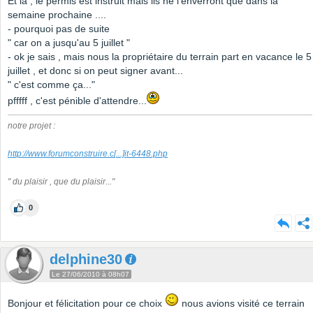
Et là , le permis est instruit mais ils ne l'enverront que dans la
semaine prochaine ....
- pourquoi pas de suite
" car on a jusqu'au 5 juillet "
- ok je sais , mais nous la propriétaire du terrain part en vacance le 5
juillet , et donc si on peut signer avant...
" c'est comme ça..."
pfffff , c'est pénible d'attendre...
notre projet :
http://www.forumconstruire.c
[...]
it-6448.php
" du plaisir , que du plaisir..."
0
delphine30
Le 27/06/2010 à 08h07
Bonjour et félicitation pour ce choix
nous avions visité ce terrain