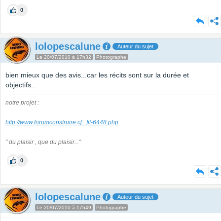
0
lolopescalune
Auteur du sujet
Le 20/07/2010 à 17h32
Photographe
bien mieux que des avis...car les récits sont sur la durée et
objectifs...
notre projet :
http://www.forumconstruire.c
[...]
it-6448.php
" du plaisir , que du plaisir..."
0
lolopescalune
Auteur du sujet
Le 20/07/2010 à 17h49
Photographe