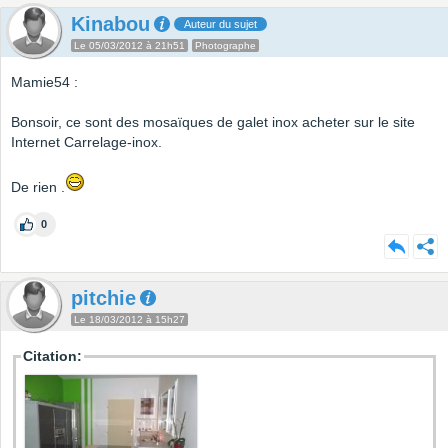
Kinabou
Auteur du sujet
Le 05/03/2012 à 21h51
Photographe
Mamie54 :
Bonsoir, ce sont des mosaïques de galet inox acheter sur le site
Internet Carrelage-inox.
De rien .
0
pitchie
Le 18/03/2012 à 15h27
Citation: