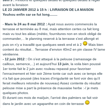
sem 3 :
Finitions et quelques détails et quelques détails à régler
avant la livraison
LE 23 JANVIER 2012 à 15 h : LIVRAISON DE LA MAISON
Youhou enfin car ce fut long........
-
Mars le 24 au 8 mai 2012 :
Ayait nous avons commencés la
terrasse et terminée au 8 mai, mais attention certes ca fait long
mais vu tout les aléas (météo, fournitures non en stock obligé de
commander,... le planning reservé à la terrasse s'est allongé et
puis on n'y a travaillé que quelques week end et à 2
Mais bien
content du résultat... Terrasse d'envion 40m2 en pin classe IV lame
vénitienne.
- 12 juin 2012 :
On s'est attaqué à la pelouse (ramassage de
cailloux, semence,...) et aujourd'hui
13 juin
, la voila bien poussé
1er tonte fait le 2 juin avec rouleau repassé pour favoriser
l'enracinement et hier soir 2ème tonte car ouh avec ce temps elle
n'a fait que poussé (des traces d'irrigularité se font voir des qu'il
ferait meilleurs retondre de nouveau) Assez contente du résultat
pelouse mise a part la présence de mauvaise herbe :-/ je mets
quelques photos.
Et durant ces mois de mai/juin, l'arrivé des palmiers se fait voir
dans le jardin avec un agapanthe en coin de terrasse