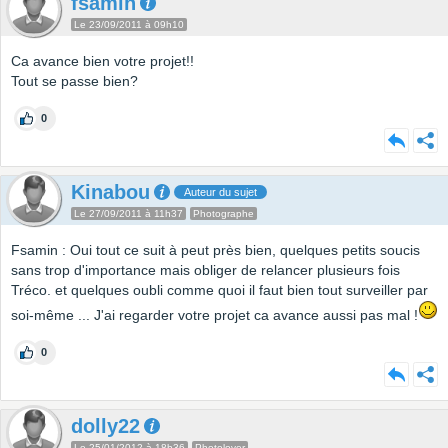
fsamin
Le 23/09/2011 à 09h10
Ca avance bien votre projet!!
Tout se passe bien?
0
Kinabou
Auteur du sujet
Le 27/09/2011 à 11h37
Photographe
Fsamin : Oui tout ce suit à peut près bien, quelques petits soucis
sans trop d'importance mais obliger de relancer plusieurs fois
Tréco. et quelques oubli comme quoi il faut bien tout surveiller par
soi-même ... J'ai regarder votre projet ca avance aussi pas mal !
0
dolly22
Le 25/01/2012 à 18h36
Photolover