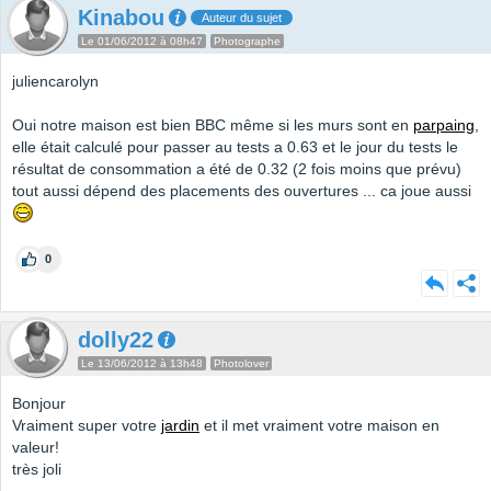
Kinabou
Auteur du sujet
Le 01/06/2012 à 08h47
Photographe
juliencarolyn
Oui notre maison est bien BBC même si les murs sont en
parpaing
,
elle était calculé pour passer au tests a 0.63 et le jour du tests le
résultat de consommation a été de 0.32 (2 fois moins que prévu)
tout aussi dépend des placements des ouvertures ... ca joue aussi
0
dolly22
Le 13/06/2012 à 13h48
Photolover
Bonjour
Vraiment super votre
jardin
et il met vraiment votre maison en
valeur!
très joli