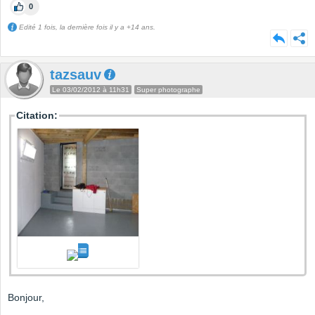
0
Edité 1 fois, la dernière fois il y a +14 ans.
tazsauv
Le 03/02/2012 à 11h31
Super photographe
Citation:
Bonjour,