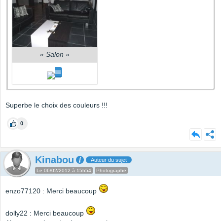
«
Salon
»
Superbe le choix des couleurs !!!
0
Kinabou
Auteur du sujet
Le 06/02/2012 à 15h54
Photographe
enzo77120 : Merci beaucoup
dolly22 : Merci beaucoup