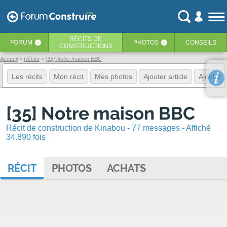
RÉCITS
DE
FORUM
PHOTOS
CONSEILS
‹
‹
CONSTRUCTIONS
Accueil
Récits
[35] Notre maison BBC
Les récits
Mon récit
Mes photos
Ajouter article
Ajouter 
[35] Notre maison BBC
Récit de construction de Kinabou - 77 messages - Affiché
34.890 fois
RÉCIT
PHOTOS
ACHATS