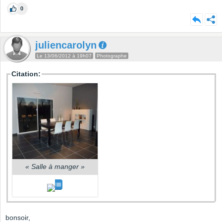
0
juliencarolyn
Le 13/06/2012 à 19h07
Photographe
Citation:
«
Salle à manger
»
bonsoir,