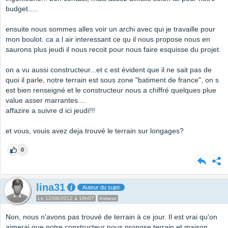
budget.....
ensuite nous sommes alles voir un archi avec qui je travaille pour
mon boulot. ca a l air interessant ce qu il nous propose nous en
saurons plus jeudi il nous recoit pour nous faire esquisse du projet.
on a vu aussi constructeur...et c est évident que il ne sait pas de
quoi il parle, notre terrain est sous zone "batiment de france", on s
est bien renseigné et le constructeur nous a chiffré quelques plue
value asser marrantes....
affazire a suivre d ici jeudi!!!
et vous, vouis avez deja trouvé le terrain sur longages?
0
lina31
Auteur du sujet
Le 12/06/2012 à 16h07
Aviseur
Non, nous n'avons pas trouvé de terrain à ce jour. Il est vrai qu'on
aimerai que notre constructeur nous propose terrain et maison...