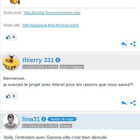
Notre post :
http://lionbar.forumconstruire.com
Notre site :
http://wazzuup.free.fr/construction
0
thierry 331
Le 31/01/2011 à 19h42
Super bloggeur
bienvenue,
je suivrais le projet avec interet pour les raisons que vous savez!!!
0
lina31
Auteur du sujet
Le 31/01/2011 à 20h29
Aviseur
Voilà, l'entretien avec Garona villa c'est bien déroulé.