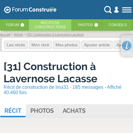
RÉCITS
DE
FORUM
PHOTOS
CONSEILS
‹
‹
CONSTRUCTIONS
Accueil
Récits
[31] Construction à Lavernose Lacasse
Les récits
Mon récit
Mes photos
Ajouter article
Ajouter 
[31] Construction à
Lavernose Lacasse
Récit de construction de lina31 - 185 messages - Affiché
40.460 fois
RÉCIT
PHOTOS
ACHATS