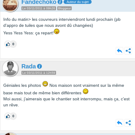
Fandechoko
Auteur du sujet
Le 03/11/2011 à 09h26
Bloggeur
Info du matin> les couvreurs interviendront lundi prochain (pb
d'appro de tuiles que nous avont dû changées)
Yess Yess Yess: ça repart!
0
Rada
Le 03/11/2011 à 12h59
Géniales les photos
Nos maison sont vraiment sur la même
base mais tout de même bien différentes
Moi aussi, j'aimerais que le chantier soit interrompu, mais ça, c'est
un rêve.
0