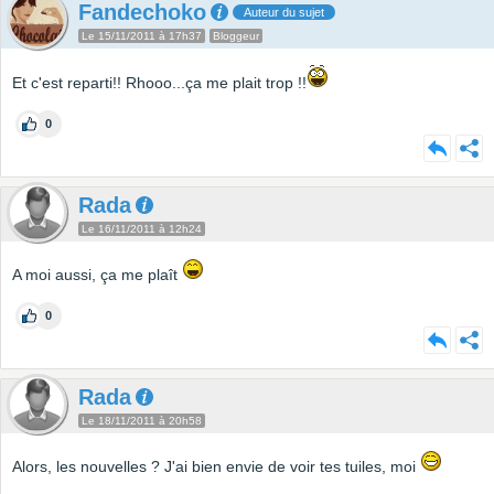
Fandechoko
Auteur du sujet
Le 15/11/2011 à 17h37
Bloggeur
Et c'est reparti!! Rhooo...ça me plait trop !!
0
Rada
Le 16/11/2011 à 12h24
A moi aussi, ça me plaît
0
Rada
Le 18/11/2011 à 20h58
Alors, les nouvelles ? J'ai bien envie de voir tes tuiles, moi