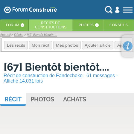
RÉCITS
DE
FORUM
PHOTOS
CONSEILS
‹
‹
CONSTRUCTIONS
Accueil
Récits
[67] Bientôt bientôt....
Les récits
Mon récit
Mes photos
Ajouter article
Ajouter 
[67] Bientôt bientôt....
Récit de construction de Fandechoko - 61 messages -
Affiché 14.031 fois
RÉCIT
PHOTOS
ACHATS