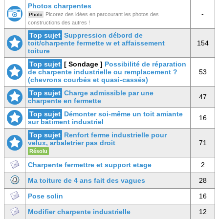
Photos charpentes
-
Picorez des idées en parcourant les photos des
Photo
constructions des autres !
Top sujet
Suppression débord de
toit/charpente fermette w et affaissement
154
toiture
Top sujet
[ Sondage ]
Possibilité de réparation
de charpente industrielle ou remplacement ?
53
(chevrons courbés et quasi-cassés)
Top sujet
Charge admissible par une
47
charpente en fermette
Top sujet
Démonter soi-même un toit amiante
16
sur bâtiment industriel
Top sujet
Renfort ferme industrielle pour
velux, arbaletrier pas droit
71
Résolu
Charpente fermettre et support etage
2
Ma toiture de 4 ans fait des vagues
28
Pose solin
16
Modifier charpente industrielle
12