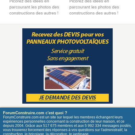
Picorez des idées en
Picorez des idées en
parcourant les photos des
parcourant les photos des
constructions des autres !
constructions des autres !
ForumConstruire.com c'est quoi ?
ForumConstruire.com est un site sur lequel les membres échangent leurs
expériences personnelles concernant la construction de leur maison, et ce
depuis 2004. Grâce aux 517 675 membres et aux 5 992 334 messages postés,
vous trouverez forcement des réponses à vos questions sur l'administratif, la
construction, le bricolage, la décoration, le jardinage ...