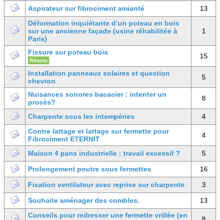
Aspirateur sur fibrociment amianté
13
Déformation inquiétante d’un poteau en bois
sur une ancienne façade (usine réhabilitée à
1
Paris)
Fissure sur poteau bois
15
Résolu
Installation panneaux solaires et question
5
chevron
Nuisances sonores bacacier : intenter un
8
procès?
Charpente sous les intempéries
4
Contre lattage et lattage sur fermette pour
4
Fibrociment ETERNIT
Maison 4 pans industrielle : travail excessif ?
5
Prolongement poutre sous fermettes
16
Fixation ventilateur avec reprise sur charpente
3
Souhaite aménager des combles.
13
Conseils pour redresser une fermette vrillée (en
8