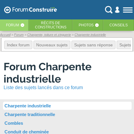
RÉCITS
DE
FORUM
PHOTOS
CONSEILS
‹
‹
CONSTRUCTIONS
Accueil
Forum
Charpente, toiture et zinguerie
Charpente industrielle
Index forum
Nouveaux sujets
Sujets sans réponse
Sujets f
Forum Charpente
industrielle
Liste des sujets lancés dans ce forum
Charpente industrielle
Charpente traditionnelle
Combles
Conduit de cheminée