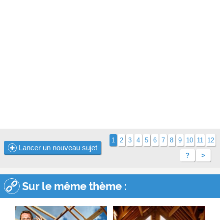
1
2
3
4
5
6
7
8
9
10
11
12
Lancer un nouveau sujet
?
>
Sur le même thème :