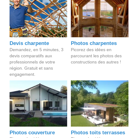
Devis charpente
Photos charpentes
Demandez, en 5 minutes, 3
Picorez des idées en
devis comparatifs aux
parcourant les photos des
professionnels de votre
constructions des autres !
région. Gratuit et sans
engagement.
Photos couverture
Photos toits terrasses