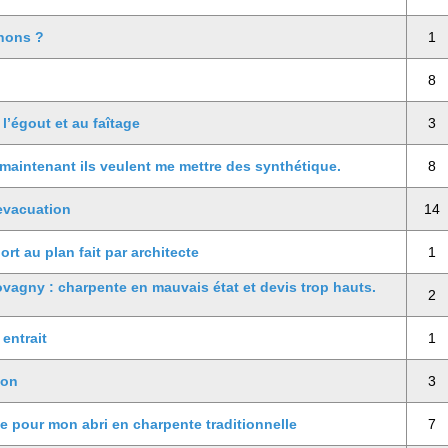
gnons ?
1
8
 l’égout et au faîtage
3
 maintenant ils veulent me mettre des synthétique.
8
evacuation
14
ort au plan fait par architecte
1
ovagny : charpente en mauvais état et devis trop hauts.
2
 entrait
1
non
3
e pour mon abri en charpente traditionnelle
7