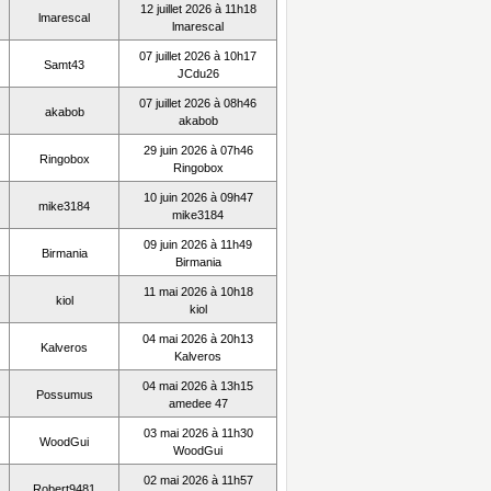
12 juillet 2026 à 11h18
lmarescal
lmarescal
07 juillet 2026 à 10h17
Samt43
JCdu26
07 juillet 2026 à 08h46
akabob
akabob
29 juin 2026 à 07h46
Ringobox
Ringobox
10 juin 2026 à 09h47
mike3184
mike3184
09 juin 2026 à 11h49
Birmania
Birmania
11 mai 2026 à 10h18
kiol
kiol
04 mai 2026 à 20h13
Kalveros
Kalveros
04 mai 2026 à 13h15
Possumus
amedee 47
03 mai 2026 à 11h30
WoodGui
WoodGui
02 mai 2026 à 11h57
Robert9481