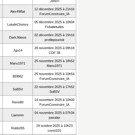
Jencri
12 décembre 2025 à 21h16
Alex49Bat
ForumConstruire_IA
05 décembre 2025 à 10h04
LuludeChonvy
Fsbatietudes
02 décembre 2025 à 15h16
DarkJibious
profilepourtoit
29 novembre 2025 à 09h18
Jgu14
CDF 38
25 novembre 2025 à 18h52
Manu1971
Manu1971
25 novembre 2025 à 10h54
BDB62
ForumConstruire_IA
22 novembre 2025 à 17h52
SoBSV
SoBSV
14 novembre 2025 à 10h00
Reno80
ForumConstruire_IA
04 novembre 2025 à 07h34
Liammm
pasalax
19 octobre 2025 à 10h23
Rubb265
const101