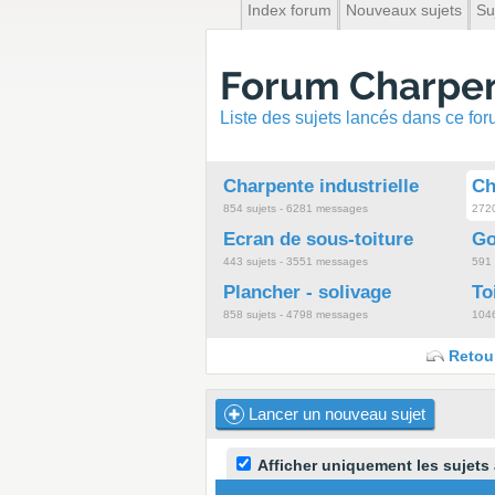
Index forum
Nouveaux sujets
Su
Forum Charpent
Liste des sujets lancés dans ce fo
Charpente industrielle
Ch
854 sujets - 6281 messages
2720
Ecran de sous-toiture
Go
443 sujets - 3551 messages
591 
Plancher - solivage
To
858 sujets - 4798 messages
1046
Retour
Lancer un nouveau sujet
Afficher uniquement les sujets