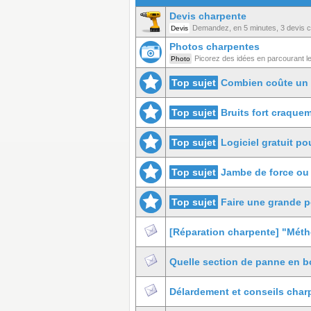
Devis charpente
Demandez, en 5 minutes, 3 devis co
Devis
Photos charpentes
Picorez des idées en parcourant l
Photo
Top sujet
Combien coûte un 
Top sujet
Bruits fort craque
Top sujet
Logiciel gratuit po
Top sujet
Jambe de force ou
Top sujet
Faire une grande p
[Réparation charpente] "Mét
Quelle section de panne en b
Délardement et conseils char