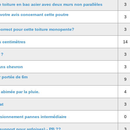
 toiture en bac acier avec deux murs non parallèles
3
votre avis concernant cette poutre
3
correct pour cette toiture monopente?
3
s centimètres
14
 ?
3
dans chevron
3
r portée de 6m
9
abimée par la pluie.
4
at
3
nsionnement pannes intermédiaire
0
(support pour ardoises) - PB ??
3