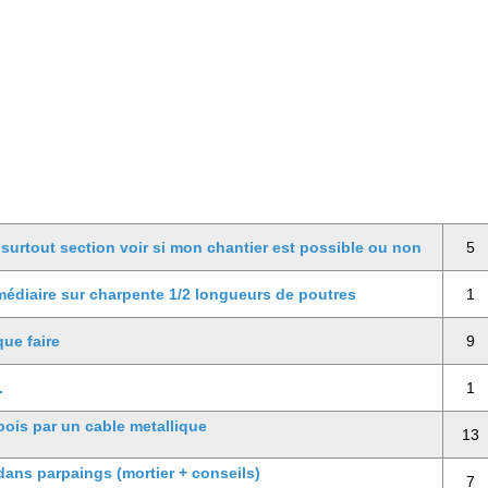
 surtout section voir si mon chantier est possible ou non
5
rmédiaire sur charpente 1/2 longueurs de poutres
1
que faire
9
.
1
bois par un cable metallique
13
dans parpaings (mortier + conseils)
7