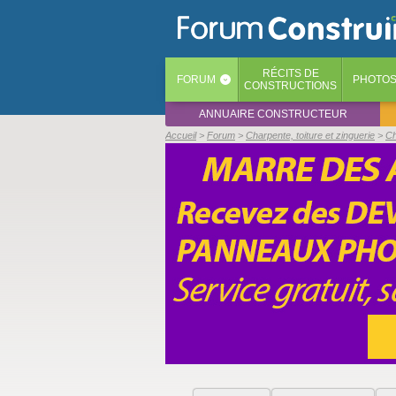
RÉCITS
DE
FORUM
PHOTO
‹
CONSTRUCTIONS
ANNUAIRE CONSTRUCTEUR
Accueil
Forum
Charpente, toiture et zinguerie
Ch