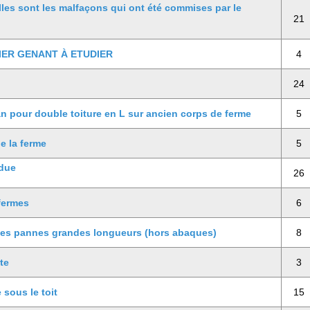
elles sont les malfaçons qui ont été commises par le
21
IER GENANT À ETUDIER
4
24
lan pour double toiture en L sur ancien corps de ferme
5
e la ferme
5
ndue
26
 fermes
6
des pannes grandes longueurs (hors abaques)
8
te
3
 sous le toit
15