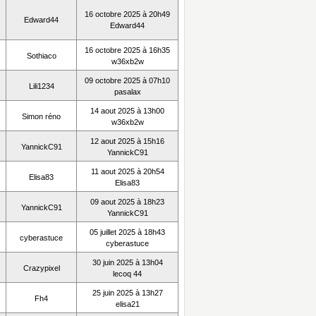
16 octobre 2025 à 20h49
Edward44
Edward44
16 octobre 2025 à 16h35
Sothiaco
w36xb2w
09 octobre 2025 à 07h10
Lili1234
pasalax
14 aout 2025 à 13h00
Simon réno
w36xb2w
12 aout 2025 à 15h16
YannickC91
YannickC91
11 aout 2025 à 20h54
Elisa83
Elisa83
09 aout 2025 à 18h23
YannickC91
YannickC91
05 juillet 2025 à 18h43
cyberastuce
cyberastuce
30 juin 2025 à 13h04
Crazypixel
lecoq 44
25 juin 2025 à 13h27
Fh4
elisa21