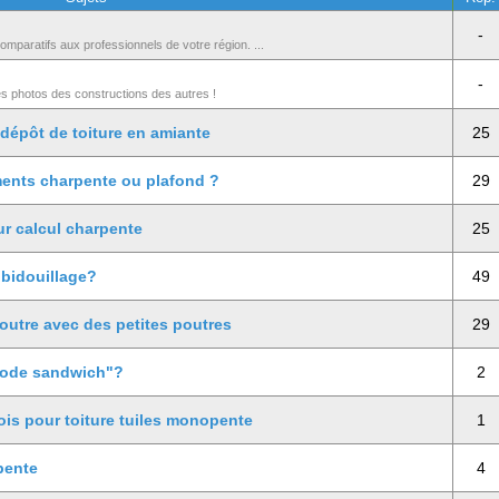
-
mparatifs aux professionnels de votre région. ...
-
es photos des constructions des autres !
dépôt de toiture en amiante
25
ments charpente ou plafond ?
29
ur calcul charpente
25
 bidouillage?
49
outre avec des petites poutres
29
hode sandwich"?
2
ois pour toiture tuiles monopente
1
pente
4