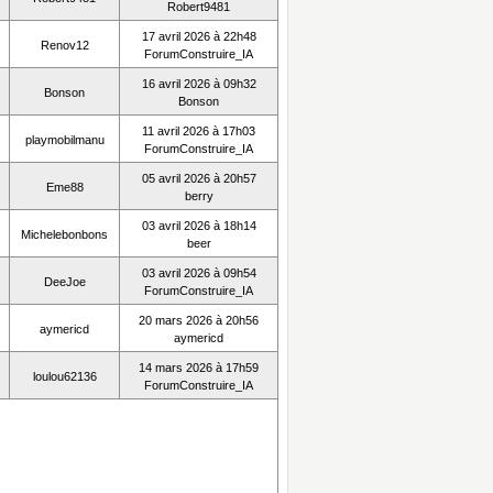
Robert9481
17 avril 2026 à 22h48
Renov12
ForumConstruire_IA
16 avril 2026 à 09h32
Bonson
Bonson
11 avril 2026 à 17h03
playmobilmanu
ForumConstruire_IA
05 avril 2026 à 20h57
Eme88
berry
03 avril 2026 à 18h14
Michelebonbons
beer
03 avril 2026 à 09h54
DeeJoe
ForumConstruire_IA
20 mars 2026 à 20h56
aymericd
aymericd
14 mars 2026 à 17h59
loulou62136
ForumConstruire_IA