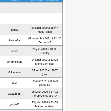
-
-
-
-
29 juillet 2020 à 16h47
jndd53
ManuTaden
02 novembre 2021 à 22h20
france2a
Bernardc5
26 juin 2013 à 18h33
Irénée
Friedley
14 juillet 2023 à 13h25
seraphineoto
Manu-d.en-haut
05 avril 2020 à 17h07
Gilouuuuu
jdoe
02 aout 2026 à 09h23
lileks
jeandulux
25 juillet 2026 à 17h11
alex12345*
ForumConstruire_IA
13 juillet 2026 à 11h53
yogis40
Manu-d.en-haut