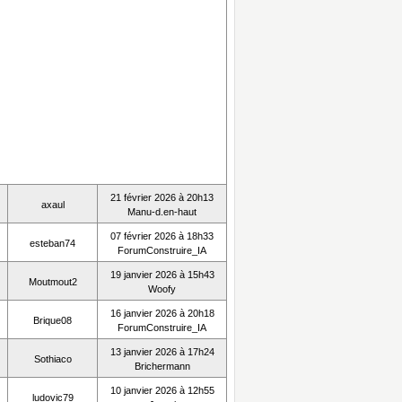
21 février 2026 à 20h13
axaul
Manu-d.en-haut
07 février 2026 à 18h33
esteban74
ForumConstruire_IA
19 janvier 2026 à 15h43
Moutmout2
Woofy
16 janvier 2026 à 20h18
Brique08
ForumConstruire_IA
13 janvier 2026 à 17h24
Sothiaco
Brichermann
10 janvier 2026 à 12h55
ludovic79