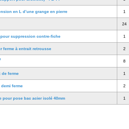
nsion en L d’une grange en pierre
1
24
 pour suppression contre-fiche
1
 ferme à entrait retrousse
2
u
8
t de ferme
1
 demi ferme
2
e pour pose bac acier isolé 40mm
1