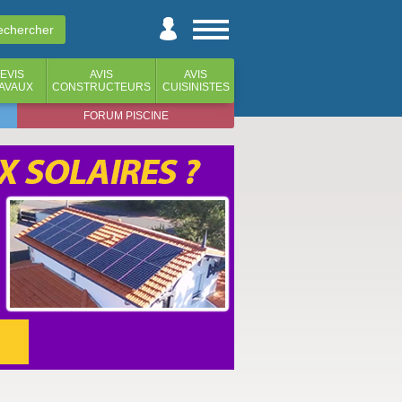
EVIS
AVIS
AVIS
AVAUX
CONSTRUCTEURS
CUISINISTES
FORUM PISCINE