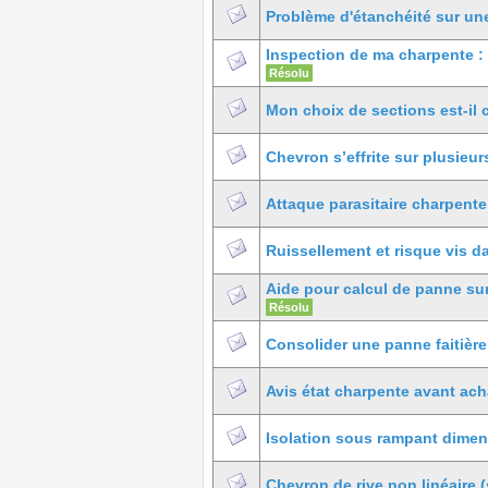
Problème d'étanchéité sur une
Inspection de ma charpente : 
Résolu
Mon choix de sections est-il 
Chevron s’effrite sur plusieur
Attaque parasitaire charpente
Ruissellement et risque vis 
Aide pour calcul de panne su
Résolu
Consolider une panne faitière 
Avis état charpente avant ach
Isolation sous rampant dime
Chevron de rive non linéaire 