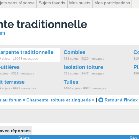
jets sans réponse
Sujets favoris
Mes sujets
Mes participations
e traditionnelle
rum
arpente traditionnelle
Combles
Co
 sujets - 19073 messages
723 sujets - 5220 messages
310
uttières
Isolation toiture
Pl
sujets - 4317 messages
691 sujets - 3447 messages
490
it terrasse
Tuiles
 sujets - 6977 messages
1484 sujets - 9084 messages
 au forum « Charpente, toiture et zinguerie »
|
Retour à l'index
 avec réponses
Sujets
Rép