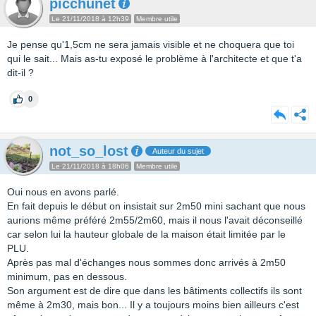
picchunet
Le 21/11/2018 à 12h39
Membre utile
Je pense qu'1,5cm ne sera jamais visible et ne choquera que toi
qui le sait... Mais as-tu exposé le problème à l'architecte et que t'a
dit-il ?
0
not_so_lost
Auteur du sujet
Le 21/11/2018 à 18h06
Membre utile
Oui nous en avons parlé.
En fait depuis le début on insistait sur 2m50 mini sachant que nous
aurions même préféré 2m55/2m60, mais il nous l'avait déconseillé
car selon lui la hauteur globale de la maison était limitée par le
PLU.
Après pas mal d'échanges nous sommes donc arrivés à 2m50
minimum, pas en dessous.
Son argument est de dire que dans les bâtiments collectifs ils sont
même à 2m30, mais bon... Il y a toujours moins bien ailleurs c'est