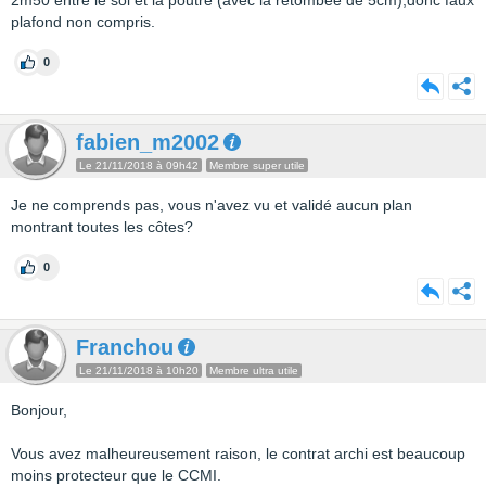
2m50 entre le sol et la poutre (avec la retombée de 5cm),donc faux
plafond non compris.
0
fabien_m2002
Le 21/11/2018 à 09h42
Membre super utile
Je ne comprends pas, vous n'avez vu et validé aucun plan
montrant toutes les côtes?
0
Franchou
Le 21/11/2018 à 10h20
Membre ultra utile
Bonjour,
Vous avez malheureusement raison, le contrat archi est beaucoup
moins protecteur que le CCMI.