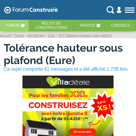
RÉCITS
DE
FORUM
PHOTOS
CONSEILS
‹
‹
CONSTRUCTIONS
Accueil
Forum
Architectes
Eure
[27] Tolérance hauteur sous plafond
Tolérance hauteur sous
plafond (Eure)
Ce sujet comporte 41 messages et a été affiché 1.738 fois