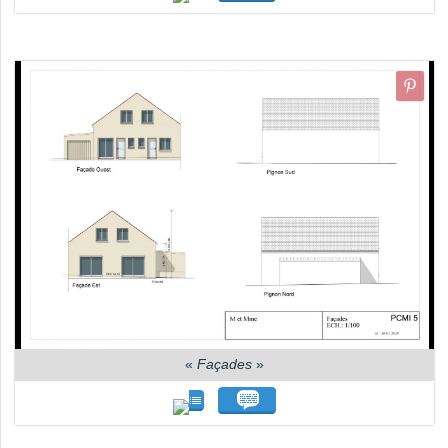
«
Façades
»