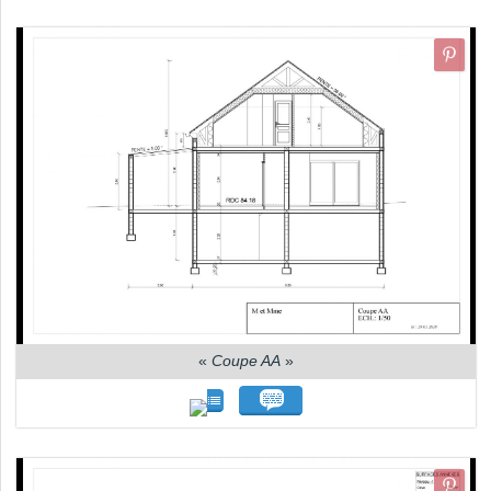
«
Coupe AA
»