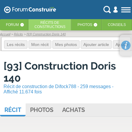
RÉCITS
DE
FORUM
PHOTOS
CONSEILS
‹
‹
CONSTRUCTIONS
Accueil
Récits
[93] Construction Doris 140
Les récits
Mon récit
Mes photos
Ajouter article
Ajouter 
[93] Construction Doris
140
Récit de construction de Difock788 - 259 messages -
Affiché 11.674 fois
RÉCIT
PHOTOS
ACHATS