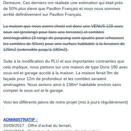
Demeure. Ces derniers ont réalisée une estimation qui était près
de 50% plus élevé que Pavillon Français et nous nous sommes
arrêté définitivement sur Pavillon Français.
La maison que nous avons choisi est donc une VENUS 120 avec
sous-sol (prolongé pour faire une terrasse) et combles
aménageables (3 rangs de parpaing sont ajoutés pour rehausser
les combles de 60cm) pour une surface habitable à la livraison de
120m2 (extensible jusqu'à 180m2).
Suite à la modification du PLU et aux importantes contraintes que
cela implique, nous partons sur une maison de type Doris 180 avec
sous-sol et garage accolé à la maison. La maison ferait 9m de
façade pour 12m de profondeur et les combles seraient
aménagées. Nous serions ainsi à 138m² habitable environ sans
compter le sous-sol et le garage.
Voici les différents jalons de notre projet (mis à jours régulièrement)
:
ADMINISTRATIF :
20/09/2017 : Offre d'achat du terrain,