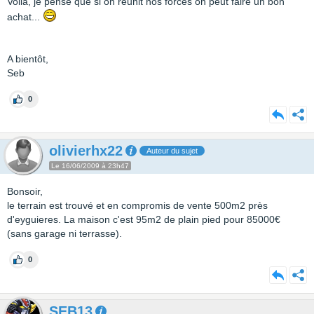
Voilà, je pense que si on réunit nos forces on peut faire un bon
achat...
A bientôt,
Seb
0
olivierhx22
Auteur du sujet
Le 16/06/2009 à 23h47
Bonsoir,
le terrain est trouvé et en compromis de vente 500m2 près
d'eyguieres. La maison c'est 95m2 de plain pied pour 85000€
(sans garage ni terrasse).
0
SEB13