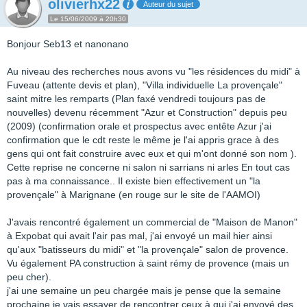
olivierhx22
Auteur du sujet
Le 15/06/2009 à 20h30
Bonjour Seb13 et nanonano
Au niveau des recherches nous avons vu "les résidences du midi" à
Fuveau (attente devis et plan), "Villa individuelle La provençale"
saint mitre les remparts (Plan faxé vendredi toujours pas de
nouvelles) devenu récemment "Azur et Construction" depuis peu
(2009) (confirmation orale et prospectus avec entête Azur j'ai
confirmation que le cdt reste le même je l'ai appris grace à des
gens qui ont fait construire avec eux et qui m'ont donné son nom ).
Cette reprise ne concerne ni salon ni sarrians ni arles En tout cas
pas à ma connaissance.. Il existe bien effectivement un "la
provençale" à Marignane (en rouge sur le site de l'AAMOI)
J'avais rencontré également un commercial de "Maison de Manon"
à Expobat qui avait l'air pas mal, j'ai envoyé un mail hier ainsi
qu'aux "batisseurs du midi" et "la provençale" salon de provence.
Vu également PA construction à saint rémy de provence (mais un
peu cher).
j'ai une semaine un peu chargée mais je pense que la semaine
prochaine je vais essayer de rencontrer ceux à qui j'ai envoyé des