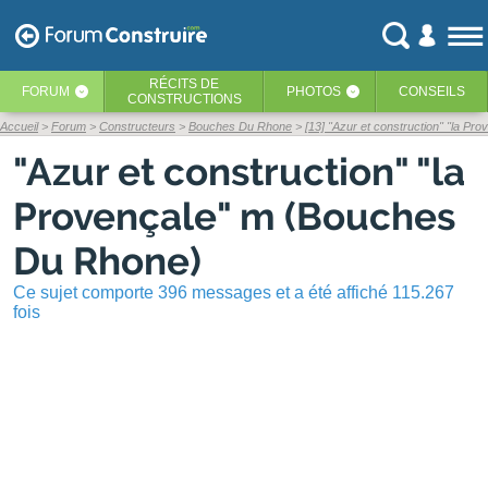
RÉCITS
DE
FORUM
PHOTOS
CONSEILS
‹
‹
CONSTRUCTIONS
Accueil
Forum
Constructeurs
Bouches Du Rhone
[13] "Azur et construction" "la Pro
"Azur et construction" "la
Provençale" m (Bouches
Du Rhone)
Ce sujet comporte 396 messages et a été affiché 115.267
fois