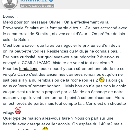
Le 07/08/2009 à 21h59
Bonsoir,
Merci pour ton message Olivier ! On a effectivement vu la
Provençale St mitre et ils font partie d'Azur... J'ai pas accroché avec
le commercial de St mitre, ni avec celui d'Azur... On préfère de loin
celui de Salon.
C'est bon à savoir que tu as pu négocier le prix au vu d'un devis,
on ira peut-être voir les Résidences du Midi, je ne connais pas...
Par pure curiosité, sur quoi avez-vous pu négocier ? Avez-vous
envoyé le CCMI à l'AAMOI histoire de voir si tout est clean ?
Pour les
fondations
, pour nous il y aura sûrement une étude de sol
vu qu'à Carro c'est des anciennes carrières romaines et qu'on ne
sait pas si il y a du remblais ou de la roche (ou les 2
) alors ça
nous coûtera sûrement bonbon... Mais bon on n'a pas trop le choix
vu que c'est un terrain proposé par la Mairie en échange de notre
maison vu qu'ils vont faire un rond-point à cet emplacement. Alors
on est forcés de partir, mais tout compte fait, Carro est un chouette
village
Quel type de maison allez-vous faire ? Nous on part sur une
bastide avec garage et cellier accolé. On espère du 140 m2 mais