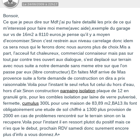
Le 24/06/2009 à 22h17
Bonsoir,
Ce que je peux dire sur Mdf:j'ai pu faire detaillé les prix de ce qui
m'interessé pour faire moi meme(avec aide),exemple du garage
sur vs de 16m2 a 8110 euros,je pense qu'il y a moyen
d'economiser.Sinon c'est restrein aux niveau carrelage donc idem
ca sera nous qui le ferons donc nous aurons plus de choix.Mis a
part, l'acceuil fut chaleureux, commercial connaiseur mais pas sur
tout,par contre tres ouvert aux dialogue, s'est deplacé sur terrain
avec nous suite a notre demande sans meme etre sur que l'on
passe par eux (libre constructeur).En faites Mdf arrive de Mas
provence suite a forte demande de construction on dira a prix
raisonnable.Voila pour l'instant le seul refus fut celui du hors d'eau,
hors d'air.Sinon construction
parpaing
,
isolation
plaque de 12 en
granulé gris, pour les combles isolation par laine de verre pulverisé,
fermette,
cumulus
300L pour une maison de 83,89 m2,BA13.Ils font
obligatoirement une etude de sol chiffré a 1300 plus provision de
2000 en cas de problemes rencontré sur le terrain sinon on la
recupere.Voila pour l'instant il en ressort plutot du positif mais ce
n'es que le debut, prochain RDV samedi donc surement encore
plus d'info a vous donnez.A+