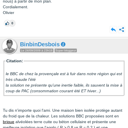
nous) à partir de mon plan.
Cordialement.
Olivier
0
BinbinDesbois
Le 24/09/2009 à 23h16
Super bloggeur
Citation:
le BBC de chez la provençale est à fuir dans notre région qui est
très chaude l'été
la solution ne présente qu'une inertie faible, ils sauvent la mise à
coup de PAC (consommation courant été ET hiver...)
Tu dis n'importe quoi l'ami. Une maison bien isolée protège autant
du froid que de la chaleur. Les solutions BBC proposées sont en
brique
alvéolées terre cuite ou béton cellulaire et présente une
meilleure isolation que l'agglo ( R > 0.8 vs R = 0.2 ) et une