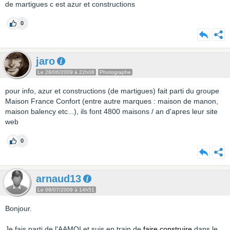
de martigues c est azur et constructions
0
jaro
Le 28/06/2009 à 22h08
Photographe
pour info, azur et constructions (de martigues) fait parti du groupe
Maison France Confort (entre autre marques : maison de manon,
maison balency etc...), ils font 4800 maisons / an d'apres leur site
web
0
arnaud13
Le 09/07/2009 à 14h51
Bonjour.
Je fais parti de l'AAMOI et suis en train de
faire construire
dans le