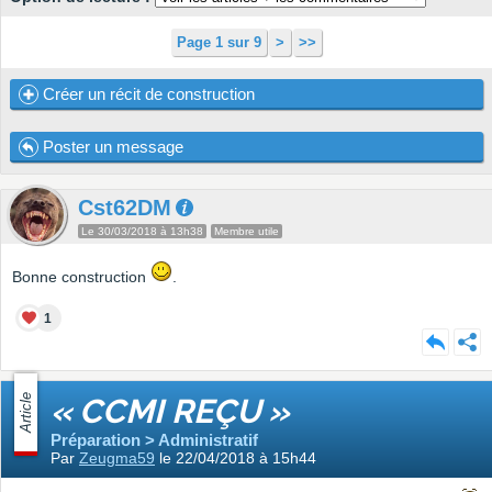
Page 1 sur 9
>
>>
Créer un récit de construction
Poster un message
Cst62DM
Le 30/03/2018 à 13h38
Membre utile
Bonne construction
.
1
Article
« CCMI REÇU »
Préparation > Administratif
Par
Zeugma59
le 22/04/2018 à 15h44