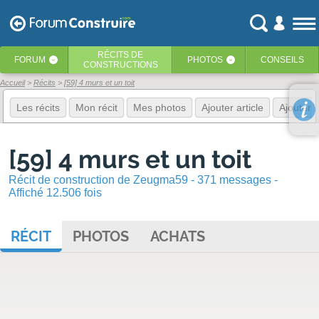
RÉCITS
DE
FORUM
PHOTOS
CONSEILS
‹
‹
CONSTRUCTIONS
Accueil
Récits
[59] 4 murs et un toit
Les récits
Mon récit
Mes photos
Ajouter article
Ajouter 
[59] 4 murs et un toit
Récit de construction de Zeugma59 - 371 messages -
Affiché 12.506 fois
RÉCIT
PHOTOS
ACHATS