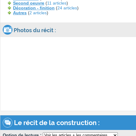
Second oeuvre
(
11 articles
)
Décoration - finition
(
24 articles
)
Autres
(
2 articles
)
Photos du récit :
Le récit de la construction :
Option de lecture :