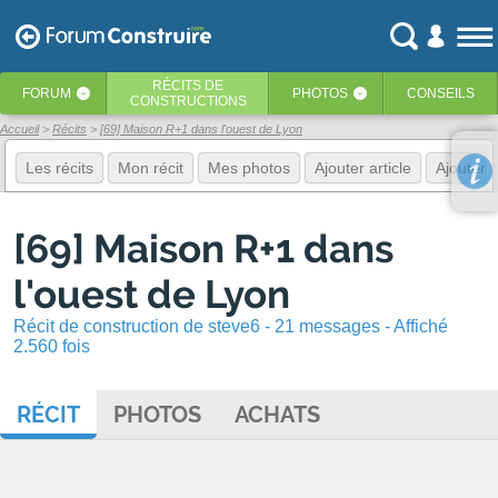
RÉCITS
DE
FORUM
PHOTOS
CONSEILS
‹
‹
CONSTRUCTIONS
Accueil
Récits
[69] Maison R+1 dans l'ouest de Lyon
Les récits
Mon récit
Mes photos
Ajouter article
Ajouter 
[69] Maison R+1 dans
l'ouest de Lyon
Récit de construction de steve6 - 21 messages - Affiché
2.560 fois
RÉCIT
PHOTOS
ACHATS