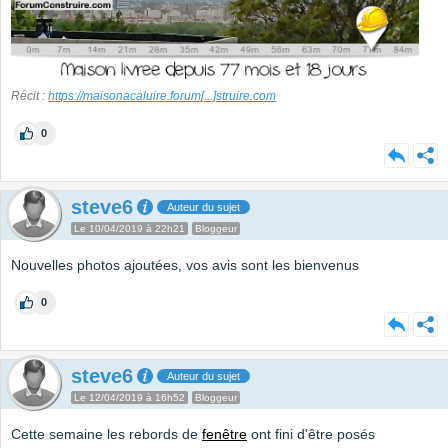
Récit :
https://maisonacaluire.forum
[...]
struire.com
0
steve6
Auteur du sujet
Le 10/04/2019 à 22h21
Bloggeur
Nouvelles photos ajoutées, vos avis sont les bienvenus
0
steve6
Auteur du sujet
Le 12/04/2019 à 16h52
Bloggeur
Cette semaine les rebords de
fenêtre
ont fini d'être posés