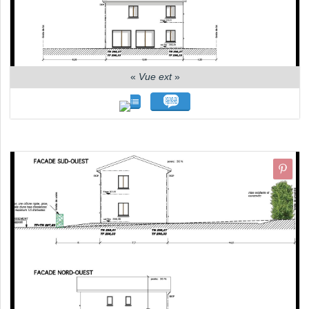
«
Vue ext
»