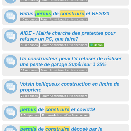
Refus
permis
de
construire
et RE2020
40 réponses
Forum Administratif et financement
AIDE - Mairie cherche des pretextes pour
refuser un PC, que faire?
68 réponses
Forum Administratif et financement
Résolu
Un constructeur peux t'il refuser de réaliser
une pente de garage Supérieur à 25%
69 réponses
Forum Administratif et financement
Voisin belliqueux construction en limite de
propriete
73 réponses
Forum Administratif et financement
permis
de
construire
et covid19
115 réponses
Forum Administratif et financement
permis
de
construire
déposé par le