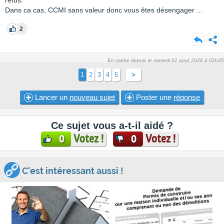
refus.
Dans ca cas, CCMI sans valeur donc vous êtes désengager ...
2
En cache depuis le samedi 01 aout 2026 à 02h35
1
2
3
4
5
>
Lancer un
nouveau sujet
Poster une
réponse
Ce sujet vous a-t-il aidé ?
Votez !
Votez !
0
0
C'est intéressant aussi !