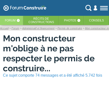
RÉCITS
DE
FORUM
PHOTOS
CONSEILS
‹
‹
CONSTRUCTIONS
Accueil
Forum
Administratif et financement
Permis de construire
Mon constructeur m'o
Mon constructeur
m'oblige à ne pas
respecter le permis de
construire...
Ce sujet comporte 74 messages et a été affiché 5.742 fois