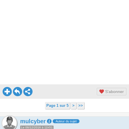
S'abonner
Page 1 sur 5
>
>>
mulcyber
Auteur du sujet
Le 06/12/2016 à 11h51