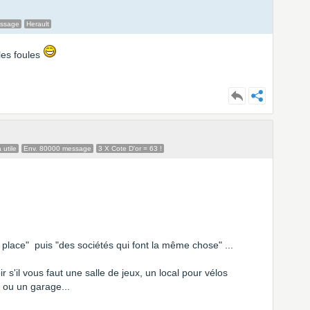
essage
Herault
les foules
 utile
Env. 80000 message
3 X Cote D'or = 63 !
 place" puis "des sociétés qui font la même chose" ...
 s'il vous faut une salle de jeux, un local pour vélos
u ou un garage...