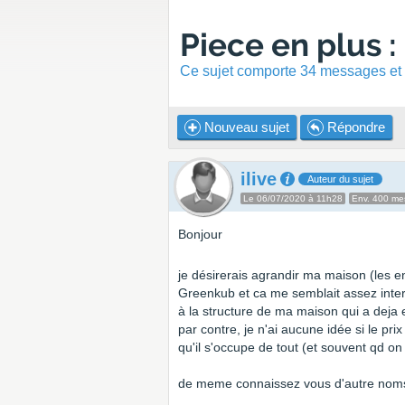
Piece en plus 
Ce sujet comporte 34 messages et a
Nouveau sujet
Répondre
ilive
Auteur du sujet
Le 06/07/2020 à 11h28
Env. 400 m
Bonjour
je désirerais agrandir ma maison (les e
Greenkub et ca me semblait assez inte
à la structure de ma maison qui a deja e
par contre, je n'ai aucune idée si le pri
qu'il s'occupe de tout (et souvent qd o
de meme connaissez vous d'autre noms