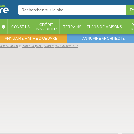
CRÉDIT
D
S
CONSEILS
TERRAINS
PLANS DE MAISONS
‹
IMMOBILIER
TR
ANNUAIRE MAITRE D'OEUVRE
ANNUAIRE ARCHITECTE
on de maison
Piece en plus : passer par GreenKub ?