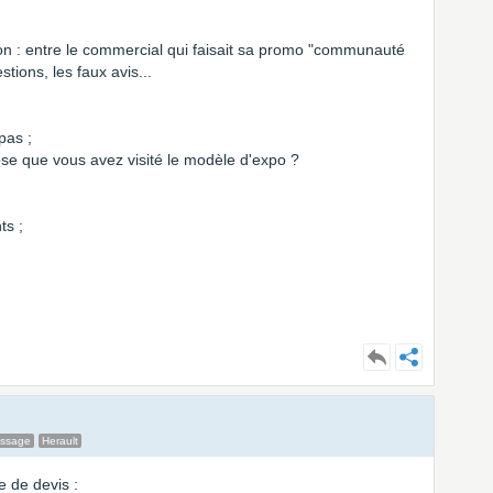
ison : entre le commercial qui faisait sa promo "communauté
ions, les faux avis...
pas ;
ppose que vous avez visité le modèle d'expo ?
ts ;
essage
Herault
 de devis :