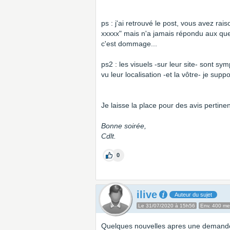
ps : j'ai retrouvé le post, vous avez ra
xxxxx" mais n'a jamais répondu aux quest
c'est dommage...
ps2 : les visuels -sur leur site- sont sym
vu leur localisation -et la vôtre- je su
Je laisse la place pour des avis pertinen
Bonne soirée,
Cdlt.
0
ilive
Auteur du sujet
Le 31/07/2020 à 15h56
Env. 400 m
Quelques nouvelles apres une demande