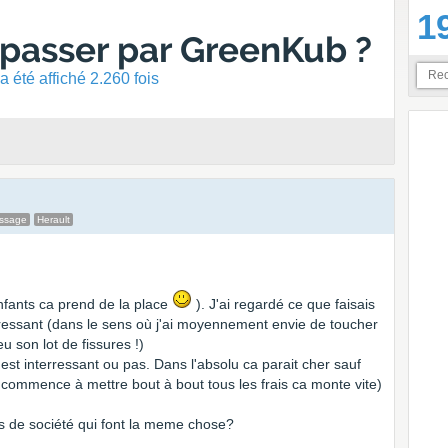
1
: passer par GreenKub ?
 été affiché 2.260 fois
essage
Herault
nfants ca prend de la place
). J'ai regardé ce que faisais
ressant (dans le sens où j'ai moyennement envie de toucher
u son lot de fissures !)
x est interressant ou pas. Dans l'absolu ca parait cher sauf
n commence à mettre bout à bout tous les frais ca monte vite)
 de société qui font la meme chose?