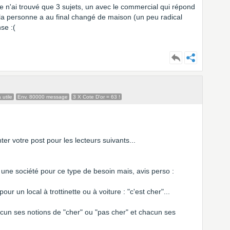
je n'ai trouvé que 3 sujets, un avec le commercial qui répond
a personne a au final changé de maison (un peu radical
se :(
 utile
Env. 80000 message
3 X Cote D'or = 63 !
ter votre post pour les lecteurs suivants...
 une société pour ce type de besoin mais, avis perso :
r un local à trottinette ou à voiture : "c'est cher"...
acun ses notions de "cher" ou "pas cher" et chacun ses