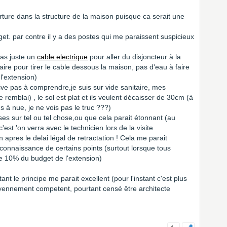
ture dans la structure de la maison puisque ca serait une
t. par contre il y a des postes qui me paraissent suspicieux
as juste un
cable electrique
pour aller du disjoncteur à la
taire pour tirer le cable dessous la maison, pas d'eau à faire
 l'extension)
ve pas à comprendre,je suis sur vide sanitaire, mes
 remblai) , le sol est plat et ils veulent décaisser de 30cm (à
 à nue, je ne vois pas le truc ???)
s sur tel ou tel chose,ou que cela parait étonnant (au
c'est 'on verra avec le technicien lors de la visite
en apres le delai légal de retractation ! Cela me parait
connaissance de certains points (surtout lorsque tous
e 10% du budget de l'extension)
tant le principe me parait excellent (pour l'instant c'est plus
moyennement competent, pourtant censé être architecte