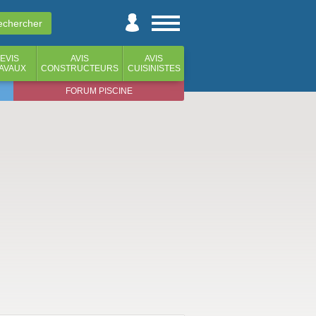
EVIS
AVIS
AVIS
AVAUX
CONSTRUCTEURS
CUISINISTES
FORUM PISCINE