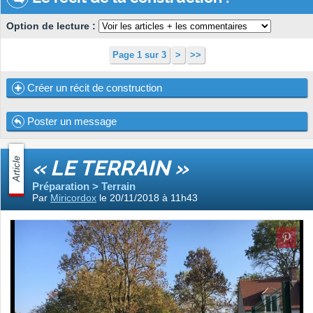
Option de lecture :
Page 1 sur 3
>
>>
Créer un récit de construction
Poster un message
Article
« LE TERRAIN »
Préparation > Terrain
Par
Miricordox
le 20/11/2018 à 11h43