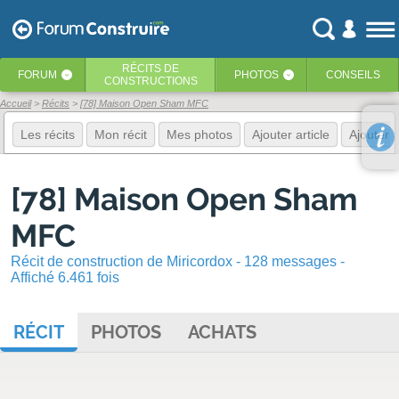
RÉCITS
DE
FORUM
PHOTOS
CONSEILS
‹
‹
CONSTRUCTIONS
Accueil
Récits
[78] Maison Open Sham MFC
Les récits
Mon récit
Mes photos
Ajouter article
Ajouter 
[78] Maison Open Sham
MFC
Récit de construction de Miricordox - 128 messages -
Affiché 6.461 fois
RÉCIT
PHOTOS
ACHATS