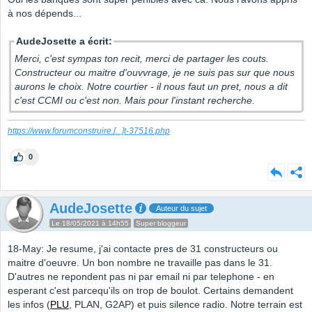
à nos dépends...
AudeJosette a écrit:
Merci, c'est sympas ton recit, merci de partager les couts.
Constructeur ou maitre d'ouvvrage, je ne suis pas sur que nous
aurons le choix. Notre courtier - il nous faut un pret, nous a dit
c'est CCMI ou c'est non. Mais pour l'instant recherche.
https://www.forumconstruire.
[...]
t-37516.php
0
AudeJosette
Auteur du sujet
Le 18/05/2021 à 14h55
Super bloggeur
18-May: Je resume, j'ai contacte pres de 31 constructeurs ou
maitre d'oeuvre. Un bon nombre ne travaille pas dans le 31.
D'autres ne repondent pas ni par email ni par telephone - en
esperant c'est parcequ'ils on trop de boulot. Certains demandent
les infos (
PLU
, PLAN, G2AP) et puis silence radio. Notre terrain est