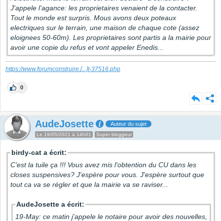
J'appele l'agance: les proprietaires venaient de la contacter.
Tout le monde est surpris. Mous avons deux poteaux
electriques sur le terrain, une maison de chaque cote (assez
eloignees 50-60m). Les proprietaires sont partis a la mairie pour
avoir une copie du refus et vont appeler Enedis...
https://www.forumconstruire.
[...]
t-37516.php
0
AudeJosette
Auteur du sujet
Le 19/05/2021 à 14h01
Super bloggeur
birdy-cat a écrit:
C'est la tuile ça !!! Vous avez mis l'obtention du CU dans les
closes suspensives? J'espère pour vous. J'espère surtout que
tout ca va se régler et que la mairie va se raviser...
AudeJosette a écrit:
19-May: ce matin j'appele le notaire pour avoir des nouvelles,