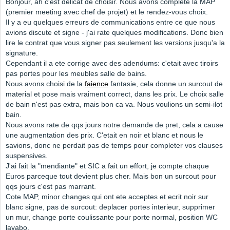
Bonjour, ah c'est delicat de choisir. Nous avons complete la MAP
(premier meeting avec chef de projet) et le rendez-vous choix.
Il y a eu quelques erreurs de communications entre ce que nous
avions discute et signe - j'ai rate quelques modifications. Donc bien
lire le contrat que vous signer pas seulement les versions jusqu'a la
signature.
Cependant il a ete corrige avec des adendums: c'etait avec tiroirs
pas portes pour les meubles salle de bains.
Nous avons choisi de la
faience
fantasie, cela donne un surcout de
material et pose mais vraiment correct, dans les prix. Le choix salle
de bain n'est pas extra, mais bon ca va. Nous voulions un semi-ilot
bain.
Nous avons rate de qqs jours notre demande de pret, cela a cause
une augmentation des prix. C'etait en noir et blanc et nous le
savions, donc ne perdait pas de temps pour completer vos clauses
suspensives.
J'ai fait la "mendiante" et SIC a fait un effort, je compte chaque
Euros parceque tout devient plus cher. Mais bon un surcout pour
qqs jours c'est pas marrant.
Cote MAP, minor changes qui ont ete acceptes et ecrit noir sur
blanc signe, pas de surcout: deplacer portes interieur, supprimer
un mur, change porte coulissante pour porte normal, position WC
lavabo.