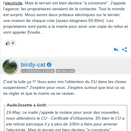
l'
electricite
. Mais le terrain est bien declare "a construire". J'appele
l'agance: les proprietaires venaient de la contacter. Tout le monde
est surpris. Mous avons deux poteaux electriques sur le terrain,
une maison de chaque cote (assez eloignees 50-60m). Les
proprietaires sont partis a la mairie pour avoir une copie du refus et
vont appeler Enedis...
0
birdy-cat
Le 19/05/2021 à 11h36
Membre utile
C'est la tuile ça !!! Vous avez mis l'obtention du CU dans les closes
suspensives? J'espère pour vous. J'espère surtout que tout ca va
se régler et que la mairie va se raviser...
AudeJosette a écrit:
19-May: ce matin j'appele le notaire pour avoir des nouvelles,
nous attendions le CU - Certficate d'Urbanisme. Eh bien le CU a
ete refuse parceque il y a plus de 100m a faire pour amener
l'electricite. Mais le terrain est bien declare "a construire".