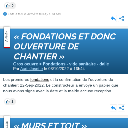
0
Edité 1 fois, la dernière fois il y a +3 ans.
Article
« FONDATIONS ET DONC
OUVERTURE DE
CHANTIER »
Gros oeuvre > Fondations - vide sanitaire - dalle
Par
AudeJosette
le 03/10/2022 à 16h44
Les premieres
fondations
et la confirmation de l'ouverture du
chantier: 22-Sep-2022. Le constructeur a envoye un papier que
nous avons signe avec la date et la mairie accuse reception.
1
Article
« MURS ET TOIT »