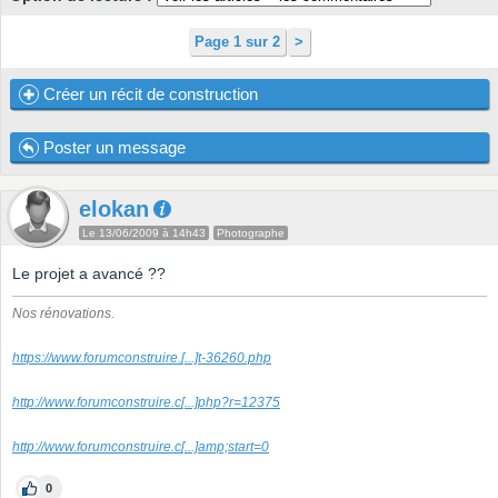
Page 1 sur 2
>
Créer un récit de construction
Poster un message
elokan
Le 13/06/2009 à 14h43
Photographe
Le projet a avancé ??
Nos rénovations.
https://www.forumconstruire.
[...]
t-36260.php
http://www.forumconstruire.c
[...]
php?r=12375
http://www.forumconstruire.c
[...]
amp;start=0
0