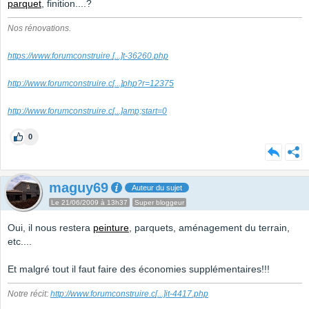
parquet
, finition....?
Nos rénovations.
https://www.forumconstruire.
[...]
t-36260.php
http://www.forumconstruire.c
[...]
php?r=12375
http://www.forumconstruire.c
[...]
amp;start=0
0
maguy69
Auteur du sujet
Le 21/06/2009 à 13h37
Super bloggeur
Oui, il nous restera
peinture
, parquets, aménagement du terrain,
etc....
Et malgré tout il faut faire des économies supplémentaires!!!
Notre récit:
http://www.forumconstruire.c
[...]
it-4417.php