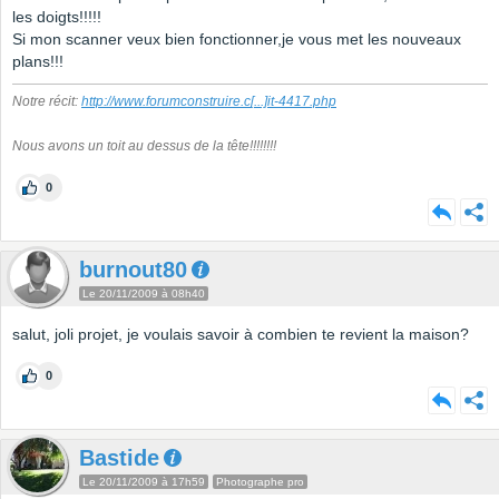
les doigts!!!!!
Si mon scanner veux bien fonctionner,je vous met les nouveaux
plans!!!
Notre récit:
http://www.forumconstruire.c
[...]
it-4417.php
Nous avons un toit au dessus de la tête!!!!!!!!
0
burnout80
Le 20/11/2009 à 08h40
salut, joli projet, je voulais savoir à combien te revient la maison?
0
Bastide
Le 20/11/2009 à 17h59
Photographe pro