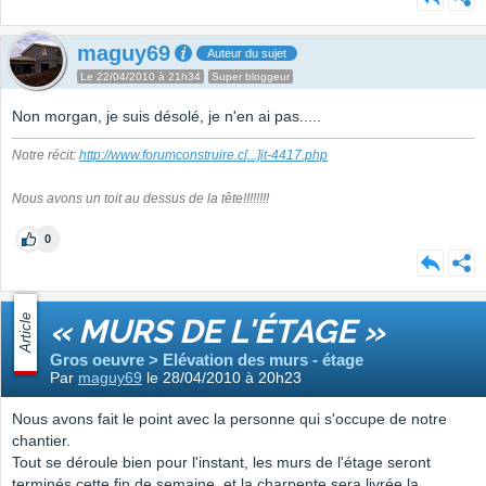
maguy69
Auteur du sujet
Le 22/04/2010 à 21h34
Super bloggeur
Non morgan, je suis désolé, je n'en ai pas.....
Notre récit:
http://www.forumconstruire.c
[...]
it-4417.php
Nous avons un toit au dessus de la tête!!!!!!!!
0
Article
« MURS DE L'ÉTAGE »
Gros oeuvre > Elévation des murs - étage
Par
maguy69
le 28/04/2010 à 20h23
Nous avons fait le point avec la personne qui s'occupe de notre
chantier.
Tout se déroule bien pour l'instant, les murs de l'étage seront
terminés cette fin de semaine, et la charpente sera livrée la