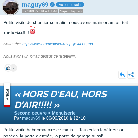
maguy69
Auteur du sujet
Le 30/05/2010 à 18h44
Super bloggeur
Petite visite de chantier ce matin, nous avons maintenant un toit
sur la tête!!!!!
Notre récit:
http://www.forumconstruire.c
[...]
it-4417.php
Nous avons un toit au dessus de la tête!!!!!!!!
0
Article
« HORS D'EAU, HORS
D'AIR!!!!! »
Second oeuvre > Menuiserie
Par
maguy69
le 06/06/2010 à 12h10
Petite visite hebdomadaire ce matin.... Toutes les fenêtres sont
posées, la porte d'entrée, la porte de garage aussi!