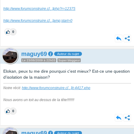
http://www.forumconstruire.c
[...]
php?r=12375
http://www.forumconstruire.c
[...]
amp;start=0
0
maguy69
Auteur du sujet
Le 23/06/2009 à 22h03
Super bloggeur
Elokan, peux tu me dire pourquoi c'est mieux? Est-ce une question
d'isolation de la maison?
Notre récit:
http://www.forumconstruire.c
[...]
it-4417.php
Nous avons un toit au dessus de la tête!!!!!!!!
0
maguy69
Auteur du sujet