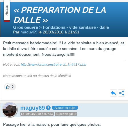
Article
« PREPARATION DE LA
DALLE »
Gros oeuvre > Fondations - vide sanitaire - dalle
Par
maguy69
le 28/03/2010 à 21h51
Petit message hebdomadaire!!!! Le vide sanitaire a bien avancé, et
la dalle devrait être coulée cette semaine. Les murs du garage
montent doucement. Nous avançons!!!!!
Notre récit:
http://www.forumconstruire.c
[...]
it-4417.php
Nous avons un toit au dessus de la tête!!!!!!!!
0
maguy69
Auteur du sujet
Le 19/04/2010 à 07h34
Super bloggeur
Passage hier à la maison, pour faire quelques photos.