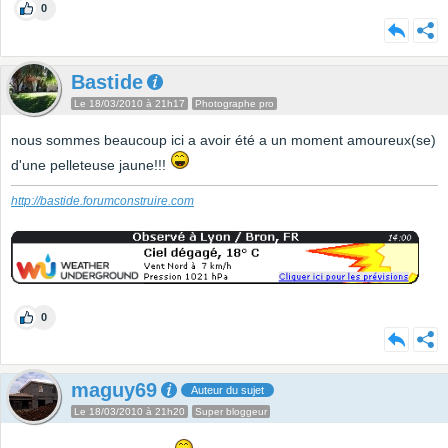
0
Bastide
Le 18/03/2010 à 21h17
Photographe pro
nous sommes beaucoup ici a avoir été a un moment amoureux(se)
d'une pelleteuse jaune!!!
http://bastide.forumconstruire.com
0
maguy69
Auteur du sujet
Le 18/03/2010 à 21h20
Super bloggeur