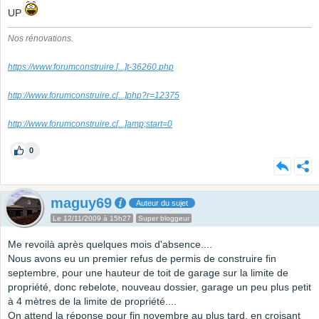
UP
Nos rénovations.
https://www.forumconstruire.
[...]
t-36260.php
http://www.forumconstruire.c
[...]
php?r=12375
http://www.forumconstruire.c
[...]
amp;start=0
0
maguy69
Auteur du sujet
Le 12/11/2009 à 15h27
Super bloggeur
Me revoilà après quelques mois d'absence....
Nous avons eu un premier refus de permis de construire fin
septembre, pour une hauteur de toit de garage sur la limite de
propriété, donc rebelote, nouveau dossier, garage un peu plus petit
à 4 mètres de la limite de propriété....
On attend la réponse pour fin novembre au plus tard, en croisant