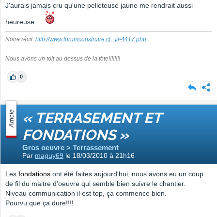
J'aurais jamais cru qu'une pelleteuse jaune me rendrait aussi
heureuse.....
Notre récit:
http://www.forumconstruire.c
[...]
it-4417.php
Nous avons un toit au dessus de la tête!!!!!!!!
0
Article
« TERRASEMENT ET
FONDATIONS »
Gros oeuvre > Terrassement
Par
maguy69
le 18/03/2010 à 21h16
Les
fondations
ont été faites aujourd'hui, nous avons eu un coup
de fil du maitre d'oeuvre qui semble bien suivre le chantier.
Niveau communication il est top, ça commence bien.
Pourvu que ça dure!!!!