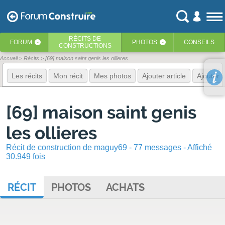
RÉCITS
DE
FORUM
PHOTOS
CONSEILS
‹
‹
CONSTRUCTIONS
Accueil
Récits
[69] maison saint genis les ollieres
Les récits
Mon récit
Mes photos
Ajouter article
Ajouter 
[69] maison saint genis
les ollieres
Récit de construction de maguy69 - 77 messages - Affiché
30.949 fois
RÉCIT
PHOTOS
ACHATS