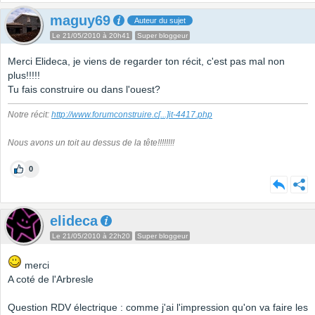
maguy69
Auteur du sujet
Le 21/05/2010 à 20h41
Super bloggeur
Merci Elideca, je viens de regarder ton récit, c'est pas mal non
plus!!!!!
Tu fais construire ou dans l'ouest?
Notre récit:
http://www.forumconstruire.c
[...]
it-4417.php
Nous avons un toit au dessus de la tête!!!!!!!!
0
elideca
Le 21/05/2010 à 22h20
Super bloggeur
merci
A coté de l'Arbresle
Question RDV électrique : comme j'ai l'impression qu'on va faire les