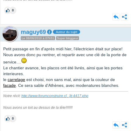
0
maguy69
Auteur du sujet
Le 08/06/2010 à 07h51
Super bloggeur
Petit passage en fin d'après midi hier, l'électricien était sur place!
Nous avons donc pu rentrer, et repartir avec une clé de la porte de
service....
Le chantier avance, les placos ont été livrés, ainsi que les portes
interieures.
le
carrelage
est choisi, non sans mal, ainsi que la couleur de
facade
. Ce sera sable d'Athènes, avec modenatures blanches.
Notre récit:
http://www.forumconstruire.c
[...]
it-4417.php
Nous avons un toit au dessus de la tête!!!!!!!!
0