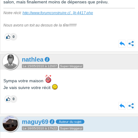
salon, mais finalement moins de dépenses que prévu.
Notre récit:
http://www.forumconstruire.c
[...]
it-4417.php
Nous avons un toit au dessus de la tête!!!!!!!!
0
nathlea
Le 15/05/2010 à 12h07
Super bloggeur
Sympa votre maison
Je vais suivre votre récit
0
maguy69
Auteur du sujet
Le 16/05/2010 à 17h22
Super bloggeur