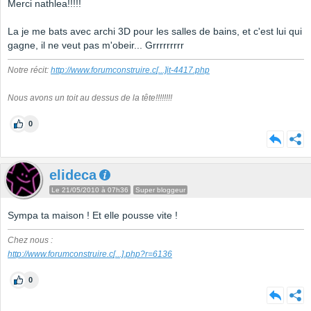
Merci nathlea!!!!!
La je me bats avec archi 3D pour les salles de bains, et c'est lui qui
gagne, il ne veut pas m'obeir... Grrrrrrrrr
Notre récit:
http://www.forumconstruire.c
[...]
it-4417.php
Nous avons un toit au dessus de la tête!!!!!!!!
0
elideca
Le 21/05/2010 à 07h36
Super bloggeur
Sympa ta maison ! Et elle pousse vite !
Chez nous :
http://www.forumconstruire.c
[...]
.php?r=6136
0