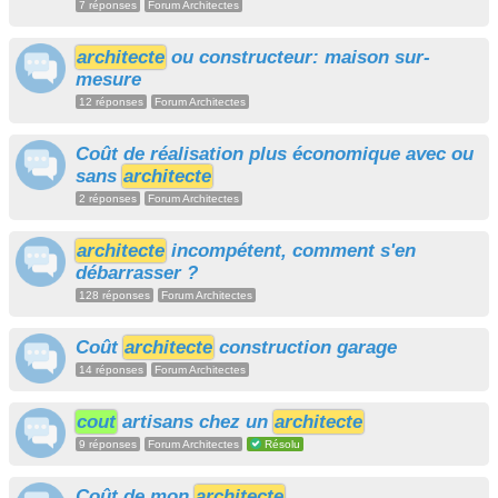
7 réponses
Forum Architectes
architecte
ou constructeur: maison sur-
mesure
12 réponses
Forum Architectes
Coût de réalisation plus économique avec ou
sans
architecte
2 réponses
Forum Architectes
architecte
incompétent, comment s'en
débarrasser ?
128 réponses
Forum Architectes
Coût
architecte
construction garage
14 réponses
Forum Architectes
cout
artisans chez un
architecte
9 réponses
Forum Architectes
Résolu
Coût de mon
architecte