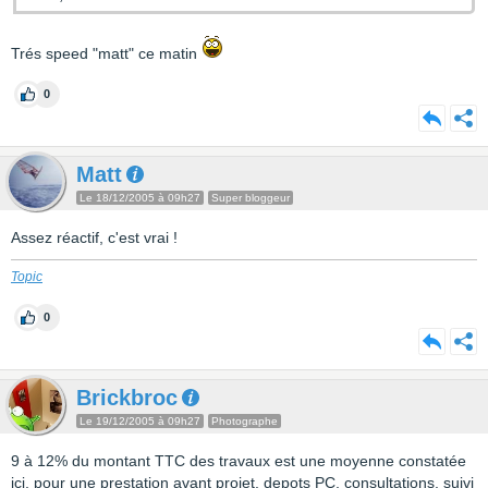
Trés speed "matt" ce matin
0
Matt
Le 18/12/2005 à 09h27
Super bloggeur
Assez réactif, c'est vrai !
Topic
0
Brickbroc
Le 19/12/2005 à 09h27
Photographe
9 à 12% du montant TTC des travaux est une moyenne constatée
ici, pour une prestation avant projet, depots PC, consultations, suivi