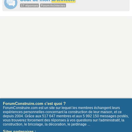
17 réponses
Forum Architectes
ForumConstruire.com c'est quoi ?
ForumConstruire.com est un site sur lequel les membres échangent leurs
expériences personnelles concernant la construction de leur maison, et ce
depuis 2004. Grâce aux 517 647 membres et aux 5 992 150 messages postés,
vous trouverez forcement des réponses à vos questions sur l'administratif, la
construction, le bricolage, la décoration, le jardinage ...
Sites partenaires :