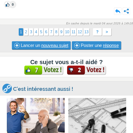
0
En cache depuis le mardi 04 aout 2026 à 14h18
1
2
3
4
5
6
7
8
9
10
11
12
13
?
>
Lancer un
nouveau sujet
Poster une
réponse
Ce sujet vous a-t-il aidé ?
Votez !
Votez !
7
2
C'est intéressant aussi !