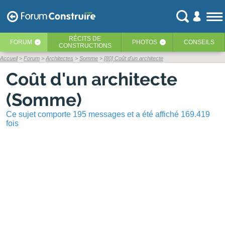
RÉCITS
DE
FORUM
PHOTOS
CONSEILS
‹
‹
CONSTRUCTIONS
Accueil
Forum
Architectes
Somme
[80] Coût d'un architecte
Coût d'un architecte
(Somme)
Ce sujet comporte 195 messages et a été affiché 169.419
fois