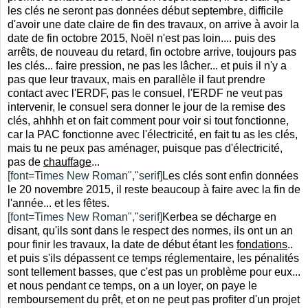
les clés ne seront pas données début septembre, difficile
d'avoir une date claire de fin des travaux, on arrive à avoir la
date de fin octobre 2015, Noël n'est pas loin.... puis des
arrêts, de nouveau du retard, fin octobre arrive, toujours pas
les clés... faire pression, ne pas les lâcher... et puis il n'y a
pas que leur travaux, mais en parallèle il faut prendre
contact avec l'ERDF, pas le consuel, l'ERDF ne veut pas
intervenir, le consuel sera donner le jour de la remise des
clés, ahhhh et on fait comment pour voir si tout fonctionne,
car la PAC fonctionne avec l'électricité, en fait tu as les clés,
mais tu ne peux pas aménager, puisque pas d'électricité,
pas de
chauffage
...
[font=Times New Roman","serif]
Les clés sont enfin données
le 20 novembre 2015, il reste beaucoup à faire avec la fin de
l'année... et les fêtes.
[font=Times New Roman","serif]
Kerbea se décharge en
disant, qu'ils sont dans le respect des normes, ils ont un an
pour finir les travaux, la date de début étant les
fondations
..
et puis s'ils dépassent ce temps réglementaire, les pénalités
sont tellement basses, que c'est pas un problème pour eux...
et nous pendant ce temps, on a un loyer, on paye le
remboursement du prêt, et on ne peut pas profiter d'un projet