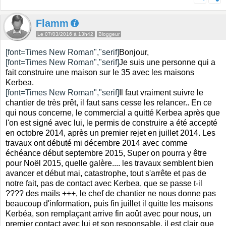
Flamm
Le 07/03/2016 à 13h42
Bloggeur
[font=Times New Roman","serif]
Bonjour,
[font=Times New Roman","serif]
Je suis une personne qui a
fait construire une maison sur le 35 avec les maisons
Kerbea.
[font=Times New Roman","serif]
Il faut vraiment suivre le
chantier de très prêt, il faut sans cesse les relancer.. En ce
qui nous concerne, le commercial a quitté Kerbea après que
l'on est signé avec lui, le permis de construire a été accepté
en octobre 2014, après un premier rejet en juillet 2014. Les
travaux ont débuté mi décembre 2014 avec comme
échéance début septembre 2015, Super on pourra y être
pour Noël 2015, quelle galère.... les travaux semblent bien
avancer et début mai, catastrophe, tout s'arrête et pas de
notre fait, pas de contact avec Kerbea, que se passe t-il
???? des mails +++, le chef de chantier ne nous donne pas
beaucoup d'information, puis fin juillet il quitte les maisons
Kerbéa, son remplaçant arrive fin août avec pour nous, un
premier contact avec lui et son responsable, il est clair que