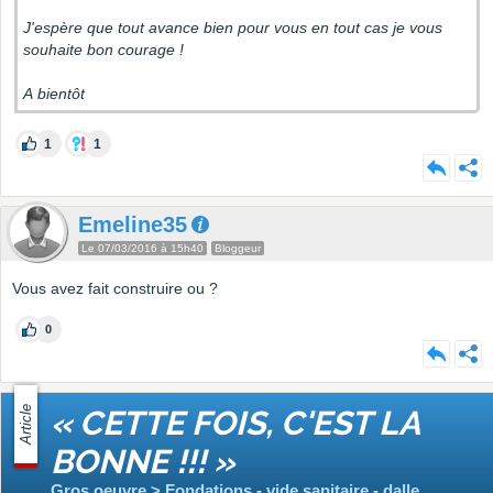
J'espère que tout avance bien pour vous en tout cas je vous
souhaite bon courage !
A bientôt
1
1
Emeline35
Le 07/03/2016 à 15h40
Bloggeur
Vous avez fait construire ou ?
0
Article
« CETTE FOIS, C'EST LA
BONNE !!! »
Gros oeuvre > Fondations - vide sanitaire - dalle