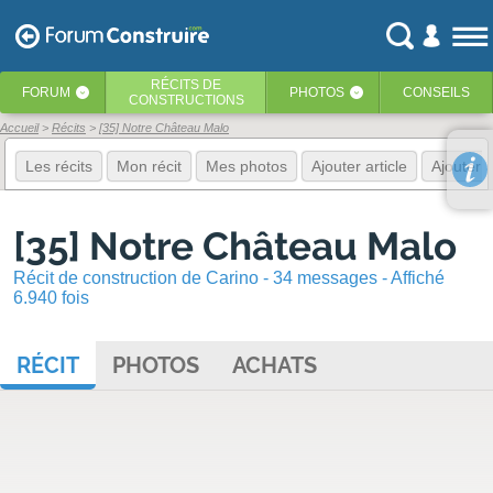
RÉCITS
DE
FORUM
PHOTOS
CONSEILS
‹
‹
CONSTRUCTIONS
Accueil
Récits
[35] Notre Château Malo
Les récits
Mon récit
Mes photos
Ajouter article
Ajouter 
[35] Notre Château Malo
Récit de construction de Carino - 34 messages - Affiché
6.940 fois
RÉCIT
PHOTOS
ACHATS