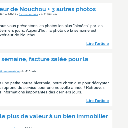
ieur de Nouchou + 3 autres photos
2026 à 14h09 -
0 commentaire
- lu 2 764 fois
us vous présentons les photos les plus "aimées" par les
erniers jours. Aujourd'hui, la photo de la semaine est
extérieur de Nouchou.
Lire l'article
te semaine, facture salée pour la
-
0 commentaire
- lu 415 fois
ne petite pause hivernale, notre chronique pour décrypter
fres reprend du service pour une nouvelle année ! Retrouvez
es informations importantes des derniers jours.
Lire l'article
le plus de valeur à un bien immobilier