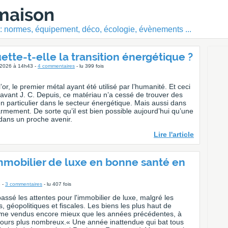
 maison
 : normes, équipement, déco, écologie, évènements ...
tte-t-elle la transition énergétique ?
r 2026 à 14h43 -
4 commentaires
- lu 399 fois
’or, le premier métal ayant été utilisé par l’humanité. Et ceci
e avant J. C. Depuis, ce matériau n’a cessé de trouver des
en particulier dans le secteur énergétique. Mais aussi dans
’armement. De sorte qu’il est bien possible aujourd’hui qu’une
dans un proche avenir.
Lire l'article
immobilier de luxe en bonne santé en
8 -
3 commentaires
- lu 407 fois
ssé les attentes pour l'immobilier de luxe, malgré les
es, géopolitiques et fiscales. Les biens les plus haut de
e vendus encore mieux que les années précédentes, à
ujours plus nombreux.« Une année inattendue qui bat tous