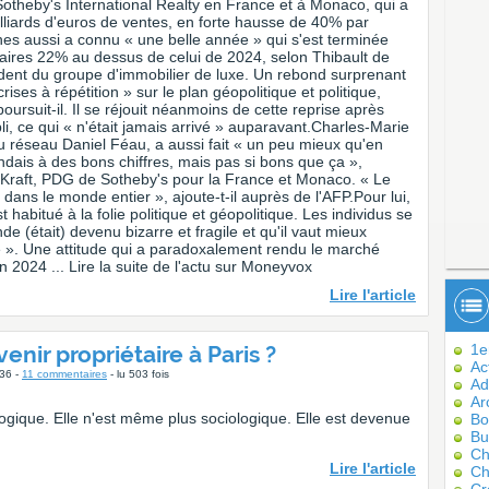
Sotheby's International Realty en France et à Monaco, qui a
illiards d'euros de ventes, en forte hausse de 40% par
es aussi a connu « une belle année » qui s'est terminée
ffaires 22% au dessus de celui de 2024, selon Thibault de
ident du groupe d'immobilier de luxe. Un rebond surprenant
ises à répétition » sur le plan géopolitique et politique,
oursuit-il. Il se réjouit néanmoins de cette reprise après
i, ce qui « n'était jamais arrivé » auparavant.Charles-Marie
du réseau Daniel Féau, a aussi fait « un peu mieux qu'en
ndais à des bons chiffres, mais pas si bons que ça »,
 Kraft, PDG de Sotheby's pour la France et Monaco. « Le
dans le monde entier », ajoute-t-il auprès de l'AFP.Pour lui,
t habitué à la folie politique et géopolitique. Les individus se
de (était) devenu bizarre et fragile et qu'il vaut mieux
e ». Une attitude qui a paradoxalement rendu le marché
 2024 ... Lire la suite de l'actu sur Moneyvox
Lire l'article
venir propriétaire à Paris ?
1er
Ac
h36 -
11 commentaires
- lu 503 fois
Ad
Ar
logique. Elle n'est même plus sociologique. Elle est devenue
Bo
Bu
Ch
Lire l'article
Ch