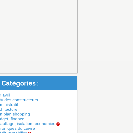
Catégories :
 avril
tu des constructeurs
ministratif
chitecture
n plan shopping
dget, finance
auffage, isolation, economies
2
roniques du cuivre