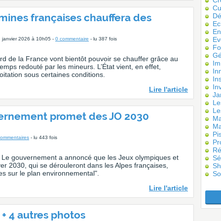
Cr
Cu
mines françaises chauffera des
Dé
Ec
En
Ev
1 janvier 2026 à 10h05 -
0 commentaire
- lu 387 fois
Fo
Gé
rd de la France vont bientôt pouvoir se chauffer grâce au
Im
emps redouté par les mineurs. L’État vient, en effet,
In
oitation sous certaines conditions.
Ins
In
Lire l'article
Ja
Le
Le
vernement promet des JO 2030
Ma
Ma
Pi
commentaires
- lu 443 fois
Pr
Ré
 gouvernement a annoncé que les Jeux olympiques et
Sé
er 2030, qui se dérouleront dans les Alpes françaises,
Sh
es sur le plan environnemental".
So
Lire l'article
+ 4 autres photos