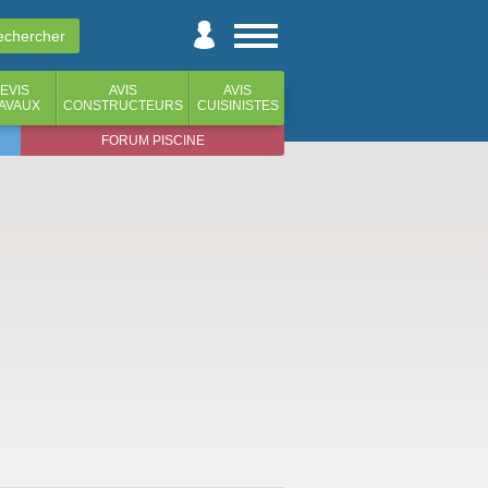
EVIS
AVIS
AVIS
AVAUX
CONSTRUCTEURS
CUISINISTES
FORUM PISCINE