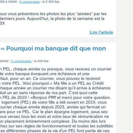
2026 à 10h44 -
0 commentaire
- lu 2 424 fois
us vous présentons les photos les plus "aimées" par les
erniers jours. Aujourd'hui, la photo de la semaine est la
60X
Lire l'article
 « Pourquoi ma banque dit que mon
 10h42 -
0 commentaire
- lu 316 fois
n PEL, chaque année ou presque, vous recevez un courrier
 de votre banque évoquant une échéance et une
faut, pour un an. Ce courrier, vous pouvez le recevoir
 votre PEL. Voici pourquoi.« Ma fille a un PEL au Crédit
 chaque année un courrier me disant qu'il arrive à échéance
nduit un an sans réponse de ma part. C'est quoi cette
 PEL de 2019 ! »Bonjour Pffff et merci pour votre question.
e logement (PEL) de votre fille a été ouvert en 2019, vous
courrier chaque année depuis 2023, année qui fermait un
 ans pour ce PEL. Car le plan épargne logement, sous ses
(vous versez tous les mois et votre taux de rémunération ne
 un placement éminemment complexe. Du moins dès lors
ez sur ses règles de fonctionnement et toutes les subtilités
es différentes phases de la vie d'un PEL font partie de ces