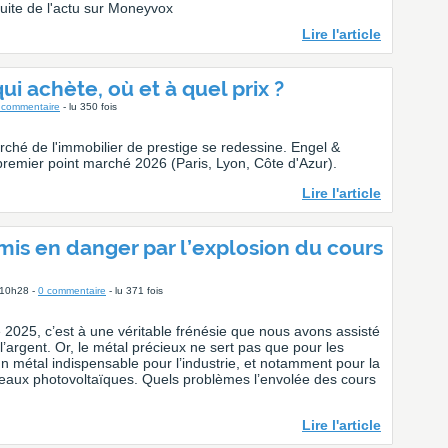
a suite de l'actu sur Moneyvox
Lire l'article
ui achète, où et à quel prix ?
 commentaire
- lu 350 fois
ché de l'immobilier de prestige se redessine. Engel &
premier point marché 2026 (Paris, Lyon, Côte d'Azur).
Lire l'article
mis en danger par l’explosion du cours
 10h28 -
0 commentaire
- lu 371 fois
e 2025, c’est à une véritable frénésie que nous avons assisté
l’argent. Or, le métal précieux ne sert pas que pour les
un métal indispensable pour l’industrie, et notamment pour la
eaux photovoltaïques. Quels problèmes l’envolée des cours
Lire l'article