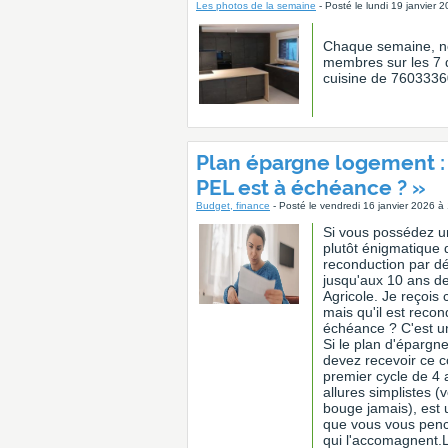
Les photos de la semaine
- Posté le lundi 19 janvier 
Chaque semaine, no
membres sur les 7 d
cuisine de 760333
Plan épargne logement :
PEL est à échéance ? »
Budget, finance
- Posté le vendredi 16 janvier 2026 à
Si vous possédez u
plutôt énigmatique
reconduction par dé
jusqu'aux 10 ans de
Agricole. Je reçois
mais qu'il est reco
échéance ? C'est un
Si le plan d'épargn
devez recevoir ce 
premier cycle de 4
allures simplistes 
bouge jamais), est
que vous vous pench
qui l'accomagnent.L