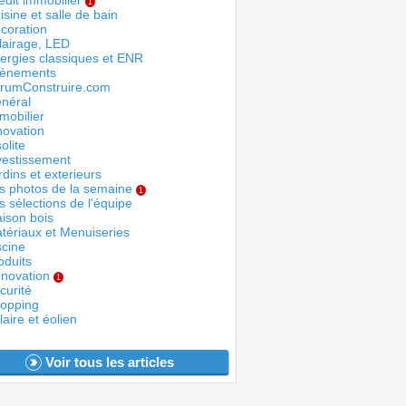
édit immobilier
1
isine et salle de bain
coration
lairage, LED
ergies classiques et ENR
ènements
rumConstruire.com
néral
mobilier
novation
olite
vestissement
rdins et exterieurs
s photos de la semaine
1
s sélections de l'équipe
ison bois
tériaux et Menuiseries
scine
oduits
novation
1
curité
opping
laire et éolien
Voir tous les articles