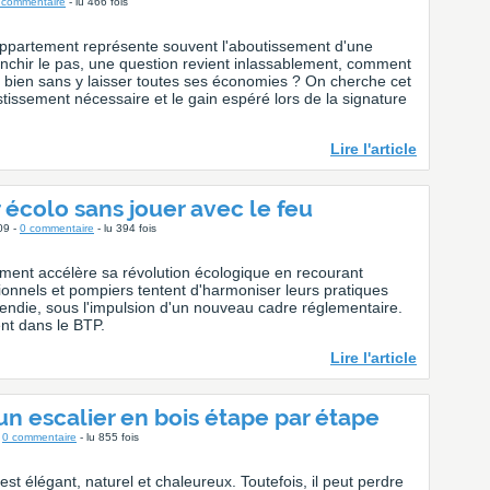
 commentaire
- lu 466 fois
ppartement représente souvent l'aboutissement d'une
anchir le pas, une question revient inlassablement, comment
 bien sans y laisser toutes ses économies ? On cherche cet
vestissement nécessaire et le gain espéré lors de la signature
Lire l'article
 écolo sans jouer avec le feu
09 -
0 commentaire
- lu 394 fois
iment accélère sa révolution écologique en recourant
ionnels et pompiers tentent d'harmoniser leurs pratiques
ncendie, sous l'impulsion d'un nouveau cadre réglementaire.
nt dans le BTP.
Lire l'article
 un escalier en bois étape par étape
-
0 commentaire
- lu 855 fois
est élégant, naturel et chaleureux. Toutefois, il peut perdre