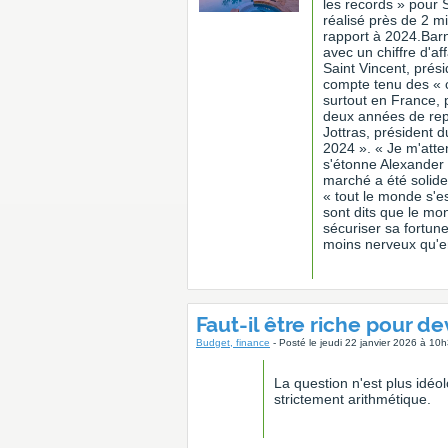
les records » pour 
réalisé près de 2 m
rapport à 2024.Barn
avec un chiffre d'a
Saint Vincent, prés
compte tenu des « cr
surtout en France, p
deux années de repl
Jottras, président 
2024 ». « Je m'atte
s'étonne Alexander
marché a été solide 
« tout le monde s'es
sont dits que le mon
sécuriser sa fortun
moins nerveux qu'en
Faut-il être riche pour de
Budget, finance
- Posté le jeudi 22 janvier 2026 à 10
La question n'est plus idéo
strictement arithmétique.