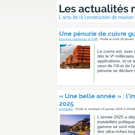
Les actualités
L'actu de la construction de maison
Une pénurie de cuivre gue
Energies classiques et ENR
- Posté le lundi 26 janvie
Le cuivre est, avec l
dès le Vᵉ millénair
applications, et ce 
ceux de l’IA et de l
pénurie se déclare 
« Une belle année » : l'
2025
Immobilier
- Posté le vendredi 23 janvier 2026 à 10h4
L'année 2025 a dépa
instabilités politiqu
gamme se sont mêm
des ultra-riches to