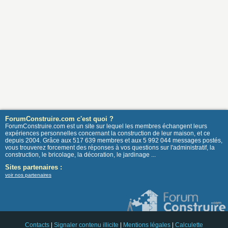
ForumConstruire.com c'est quoi ?
ForumConstruire.com est un site sur lequel les membres échangent leurs
expériences personnelles concernant la construction de leur maison, et ce
depuis 2004. Grâce aux 517 639 membres et aux 5 992 044 messages postés,
vous trouverez forcement des réponses à vos questions sur l'administratif, la
construction, le bricolage, la décoration, le jardinage ...
Sites partenaires :
voir nos partenaires
Contacts
|
Signaler contenu illicite
|
Mentions légales
|
Calculette