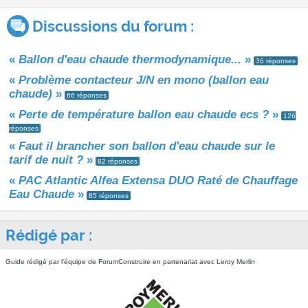
Discussions du forum :
«
Ballon d'eau chaude thermodynamique...
»
36 réponses
«
Problème contacteur J/N en mono (ballon eau
chaude)
»
66 réponses
«
Perte de température ballon eau chaude ecs ?
»
126
réponses
«
Faut il brancher son ballon d'eau chaude sur le
tarif de nuit ?
»
82 réponses
«
PAC Atlantic Alfea Extensa DUO Raté de Chauffage
Eau Chaude
»
85 réponses
Rédigé par :
Guide rédigé par l'équipe de ForumConstruire en partenariat avec Leroy Merlin