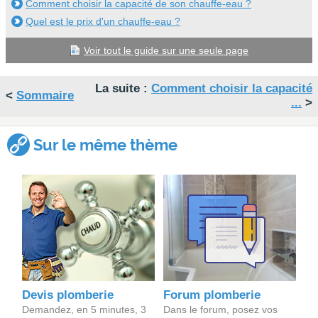
Comment choisir la capacité de son chauffe-eau ?
Quel est le prix d'un chauffe-eau ?
Voir tout le guide sur une seule page
La suite :
Comment choisir la capacité
<
Sommaire
...
>
Sur le même thème
Devis plomberie
Forum plomberie
Demandez, en 5 minutes, 3
Dans le forum, posez vos