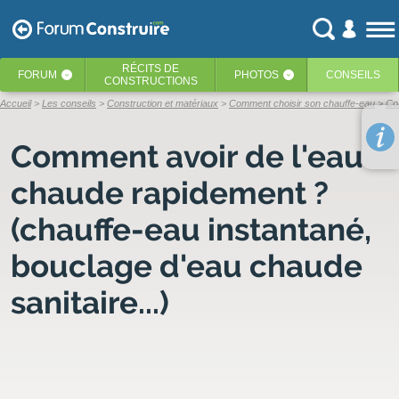
RÉCITS
DE
FORUM
PHOTOS
CONSEILS
‹
‹
CONSTRUCTIONS
Accueil
Les conseils
Construction et matériaux
Comment choisir son chauffe-eau
Com
Comment avoir de l'eau
chaude rapidement ?
(chauffe-eau instantané,
bouclage d'eau chaude
sanitaire...)