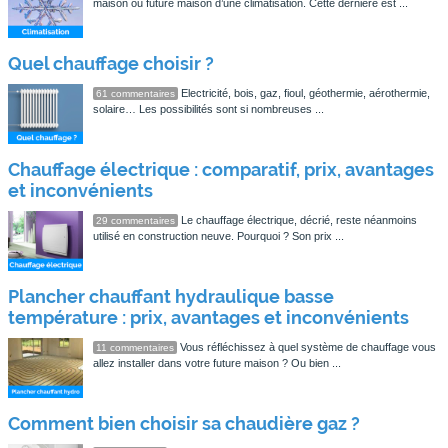
maison ou future maison d’une climatisation. Cette dernière est ...
Quel chauffage choisir ?
Electricité, bois, gaz, fioul, géothermie, aérothermie,
61 commentaires
solaire… Les possibilités sont si nombreuses ...
Chauffage électrique : comparatif, prix, avantages
et inconvénients
Le chauffage électrique, décrié, reste néanmoins
29 commentaires
utilisé en construction neuve. Pourquoi ? Son prix ...
Plancher chauffant hydraulique basse
température : prix, avantages et inconvénients
Vous réfléchissez à quel système de chauffage vous
11 commentaires
allez installer dans votre future maison ? Ou bien ...
Comment bien choisir sa chaudière gaz ?