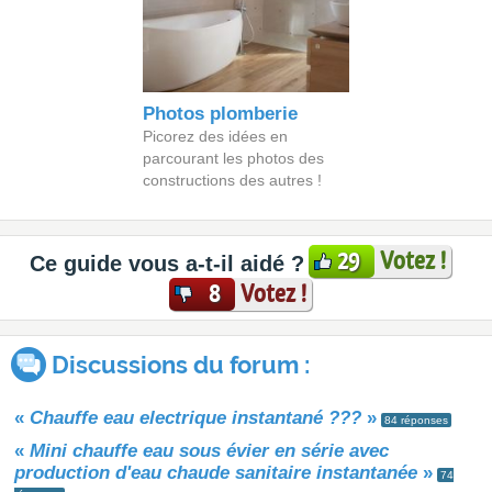
Photos plomberie
Picorez des idées en
parcourant les photos des
constructions des autres !
Votez !
29
Ce guide vous a-t-il aidé ?
Votez !
8
Discussions du forum :
«
Chauffe eau electrique instantané ???
»
84 réponses
«
Mini chauffe eau sous évier en série avec
production d'eau chaude sanitaire instantanée
»
74