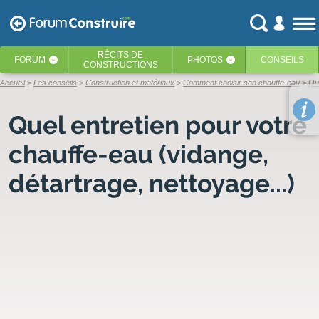
RÉCITS
DE
FORUM
PHOTOS
CONSEILS
‹
‹
CONSTRUCTIONS
Accueil
Les conseils
Construction et matériaux
Comment choisir son chauffe-eau
Que
Quel entretien pour votre
chauffe-eau (vidange,
détartrage, nettoyage...)