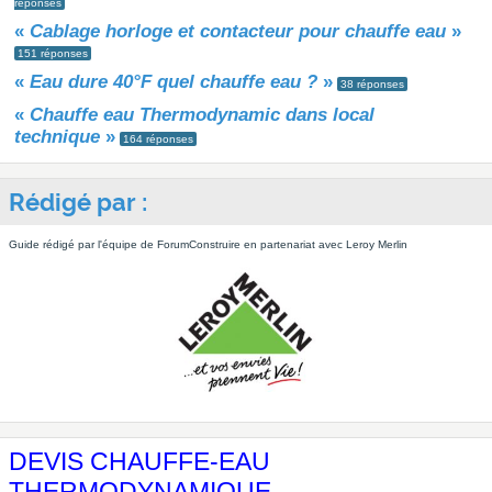
réponses
«
Cablage horloge et contacteur pour chauffe eau
»
151 réponses
«
Eau dure 40°F quel chauffe eau ?
»
38 réponses
«
Chauffe eau Thermodynamic dans local
technique
»
164 réponses
Rédigé par :
Guide rédigé par l'équipe de ForumConstruire en partenariat avec Leroy Merlin
DEVIS CHAUFFE-EAU
THERMODYNAMIQUE