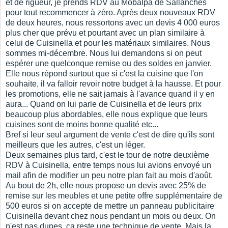
et de rigueur, je prends RDV au Mobalpa de Sallanches
pour tout recommencer à zéro. Après deux nouveaux RDV
de deux heures, nous ressortons avec un devis 4 000 euros
plus cher que prévu et pourtant avec un plan similaire à
celui de Cuisinella et pour les matériaux similaires. Nous
sommes mi-décembre. Nous lui demandons si on peut
espérer une quelconque remise ou des soldes en janvier.
Elle nous répond surtout que si c'est la cuisine que l'on
souhaite, il va falloir revoir notre budget à la hausse. Et pour
les promotions, elle ne sait jamais à l'avance quand il y en
aura... Quand on lui parle de Cuisinella et de leurs prix
beaucoup plus abordables, elle nous explique que leurs
cuisines sont de moins bonne qualité etc...
Bref si leur seul argument de vente c'est de dire qu'ils sont
meilleurs que les autres, c'est un léger.
Deux semaines plus tard, c'est le tour de notre deuxième
RDV à Cuisinella, entre temps nous lui avions envoyé un
mail afin de modifier un peu notre plan fait au mois d'août.
Au bout de 2h, elle nous propose un devis avec 25% de
remise sur les meubles et une petite offre supplémentaire de
500 euros si on accepte de mettre un panneau publicitaire
Cuisinella devant chez nous pendant un mois ou deux. On
n'est pas dupes, ça reste une technique de vente. Mais la