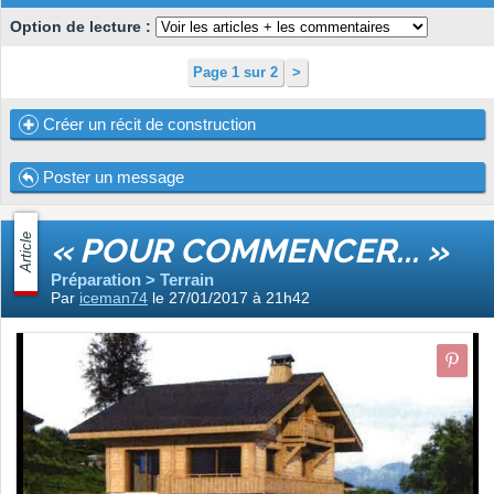
Option de lecture :
Page 1 sur 2
>
Créer un récit de construction
Poster un message
Article
« POUR COMMENCER... »
Préparation > Terrain
Par
iceman74
le 27/01/2017 à 21h42