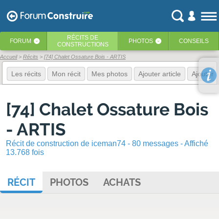
RÉCITS
DE
FORUM
PHOTOS
CONSEILS
‹
‹
CONSTRUCTIONS
Accueil
Récits
[74] Chalet Ossature Bois - ARTIS
Les récits
Mon récit
Mes photos
Ajouter article
Ajouter 
[74] Chalet Ossature Bois
- ARTIS
Récit de construction de iceman74 - 80 messages - Affiché
13.768 fois
RÉCIT
PHOTOS
ACHATS