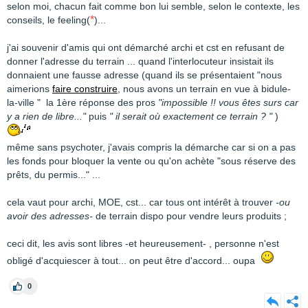
selon moi, chacun fait comme bon lui semble, selon le contexte, les
*
conseils, le feeling(
)...
j'ai souvenir d'amis qui ont démarché archi et cst en refusant de
donner l'adresse du terrain ... quand l'interlocuteur insistait ils
donnaient une fausse adresse (quand ils se présentaient "nous
aimerions
faire construire
, nous avons un terrain en vue à bidule-
la-ville " la 1ère réponse des pros
"impossible !! vous êtes surs car
y a rien de libre..."
puis
" il serait où exactement ce terrain ? "
)
même sans psychoter, j'avais compris la démarche car si on a pas
les fonds pour bloquer la vente ou qu'on achète "sous réserve des
prêts, du permis..." ...
cela vaut pour archi, MOE, cst... car tous ont intérêt à trouver
-ou
avoir des adresses-
de terrain dispo pour vendre leurs produits ;
ceci dit, les avis sont libres -et heureusement- , personne n'est
obligé d'acquiescer à tout... on peut être d'accord... oupa
0