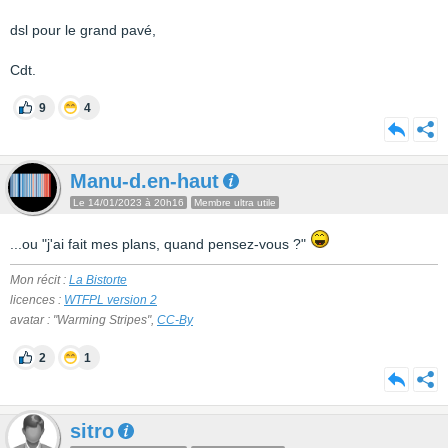
dsl pour le grand pavé,
Cdt.
9
4
Manu-d.en-haut
Le 14/01/2023 à 20h16
Membre ultra utile
...ou "j'ai fait mes plans, quand pensez-vous ?"
Mon récit :
La Bistorte
licences :
WTFPL version 2
avatar : "Warming Stripes",
CC-By
2
1
sitro