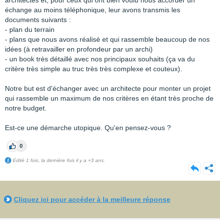
architectes et, pour ceux qui ont bien voulu nous accorder un
échange au moins téléphonique, leur avons transmis les
documents suivants :
- plan du terrain
- plans que nous avons réalisé et qui rassemble beaucoup de nos
idées (à retravailler en profondeur par un archi)
- un book très détaillé avec nos principaux souhaits (ça va du
critère très simple au truc très très complexe et couteux).
Notre but est d'échanger avec un architecte pour monter un projet
qui rassemble un maximum de nos critères en étant très proche de
notre budget.
Est-ce une démarche utopique. Qu'en pensez-vous ?
0
Edité 1 fois, la dernière fois il y a +3 ans.
Cliquez ici pour accéder à la meilleure réponse