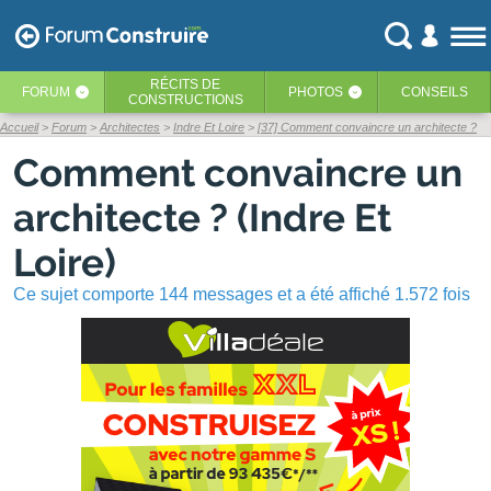
RÉCITS
DE
FORUM
PHOTOS
CONSEILS
‹
‹
CONSTRUCTIONS
Accueil
Forum
Architectes
Indre Et Loire
[37] Comment convaincre un architecte ?
Comment convaincre un
architecte ? (Indre Et
Loire)
Ce sujet comporte 144 messages et a été affiché 1.572 fois