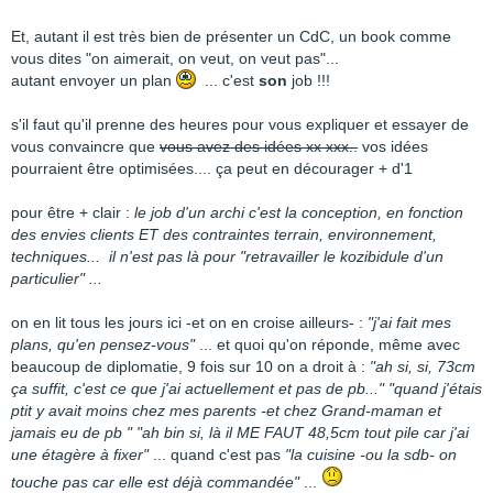
Et, autant il est très bien de présenter un CdC, un book comme
vous dites "on aimerait, on veut, on veut pas"...
autant envoyer un plan
... c'est
son
job !!!
s'il faut qu'il prenne des heures pour vous expliquer et essayer de
vous convaincre que
vous avez des idées xx xxx..
vos idées
pourraient être optimisées.... ça peut en décourager + d'1
pour être + clair :
le job d'un archi c'est la conception, en fonction
des envies clients ET des contraintes terrain, environnement,
techniques... il n'est pas là pour "retravailler le kozibidule d'un
particulier" ...
on en lit tous les jours ici -et on en croise ailleurs- :
"j'ai fait mes
plans, qu'en pensez-vous"
... et quoi qu'on réponde, même avec
beaucoup de diplomatie, 9 fois sur 10 on a droit à :
"ah si, si, 73cm
ça suffit, c'est ce que j'ai actuellement et pas de pb..."
"quand j'étais
ptit y avait moins chez mes parents -et chez Grand-maman et
jamais eu de pb "
"ah bin si, là il ME FAUT 48,5cm tout pile car j'ai
une étagère à fixer"
... quand c'est pas
"la cuisine -ou la sdb- on
touche pas car elle est déjà commandée"
...