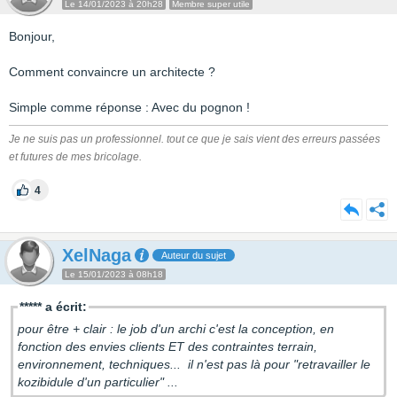
Le 14/01/2023 à 20h28
Membre super utile
Bonjour,
Comment convaincre un architecte ?
Simple comme réponse : Avec du pognon !
Je ne suis pas un professionnel. tout ce que je sais vient des erreurs passées
et futures de mes bricolage.
4
XelNaga
Auteur du sujet
Le 15/01/2023 à 08h18
***** a écrit:
pour être + clair :
le job d'un archi c'est la conception, en
fonction des envies clients ET des contraintes terrain,
environnement, techniques... il n'est pas là pour "retravailler le
kozibidule d'un particulier" ...