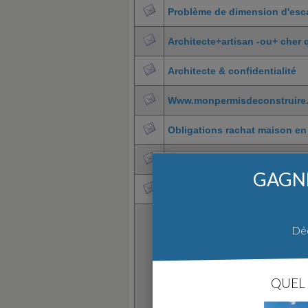
Problème de dimension d'esca
Architecte+artisan -ou+ cher 
Architecte & confidentialité
Www.monpermisdeconstruire.fr
Obligations rachat maison en
Contrat architecte et missio
GAGNE
[11]
Modif permis en cours de v
Déc
QUEL 