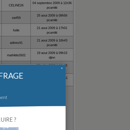
04 septembre 2009 à 11h36
CELINE26
pcamliti
25 aout 2009 à 08h56
stef59
pcamliti
21 aout 2009 à 17h01
futile
pcamliti
21 aout 2009 à 16h43
adines91
pcamliti
19 aout 2009 à 09h15
mathilde2602
djinn
28 juillet 2009 à 11h15
ioa83
×
_o_
FFRAGE
19 juillet 2009 à 18h51
dominique59fr
stephplr77
ment
UIRE ?