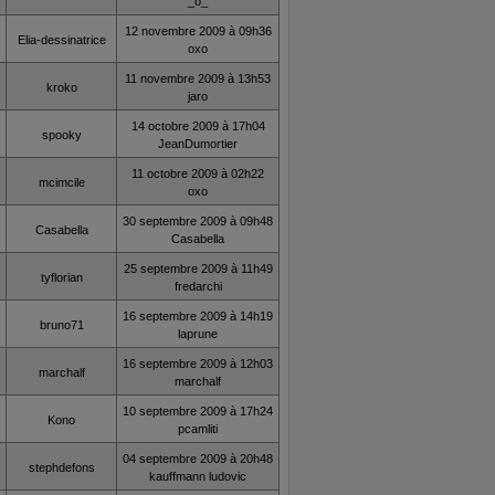
_o_
12 novembre 2009 à 09h36
Elia-dessinatrice
oxo
11 novembre 2009 à 13h53
kroko
jaro
14 octobre 2009 à 17h04
spooky
JeanDumortier
11 octobre 2009 à 02h22
mcimcile
oxo
30 septembre 2009 à 09h48
Casabella
Casabella
25 septembre 2009 à 11h49
tyflorian
fredarchi
16 septembre 2009 à 14h19
bruno71
laprune
16 septembre 2009 à 12h03
marchalf
marchalf
10 septembre 2009 à 17h24
Kono
pcamliti
04 septembre 2009 à 20h48
stephdefons
kauffmann ludovic