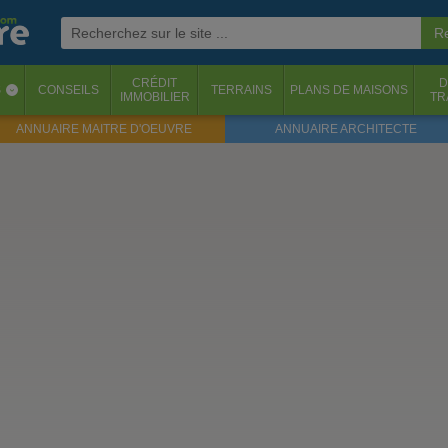
CRÉDIT
D
S
CONSEILS
TERRAINS
PLANS DE MAISONS
‹
IMMOBILIER
TR
ANNUAIRE MAITRE D'OEUVRE
ANNUAIRE ARCHITECTE