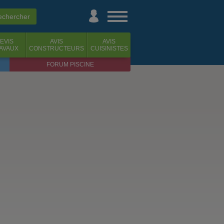
EVIS
AVIS
AVIS
AVAUX
CONSTRUCTEURS
CUISINISTES
FORUM PISCINE