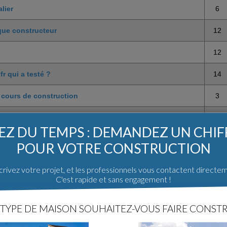
lier
6
que constructeur
12
12
 qui a testé ?
14
 cours de construction
3
n bureau étude technique
5
Z DU TEMPS : DEMANDEZ UN CHI
alidité rech architecte sur le 11
8
POUR VOTRE CONSTRUCTION
rivez votre projet, et les professionnels vous contactent directe
C'est rapide et sans engagement !
TYPE DE MAISON SOUHAITEZ-VOUS FAIRE CONSTR