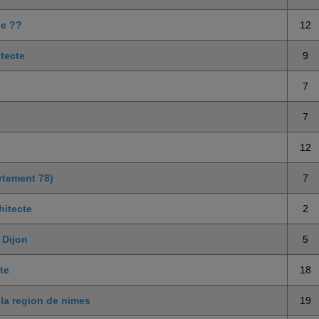
ge ??
12
itecte
9
7
7
12
rtement 78)
7
hitecte
2
 Dijon
5
te
18
 la region de nimes
19