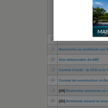
MAI
Recherche architecte dans l'o
Recherche un architecte sur 
Avis defavorable de ABF
Contrat d'archi : le CCG et le
Contrat de construction et Ar
[24]
Recherche architecte en 
[21]
Architecte arnaud et arna