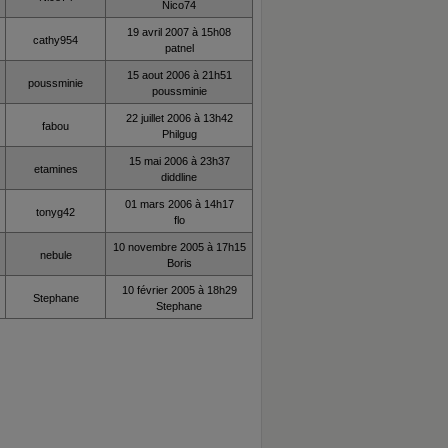
Nico74
19 avril 2007 à 15h08
cathy954
patnel
15 aout 2006 à 21h51
poussminie
poussminie
22 juillet 2006 à 13h42
fabou
Philgug
15 mai 2006 à 23h37
etamines
diddline
01 mars 2006 à 14h17
tonyg42
flo
10 novembre 2005 à 17h15
nebule
Boris
10 février 2005 à 18h29
Stephane
Stephane