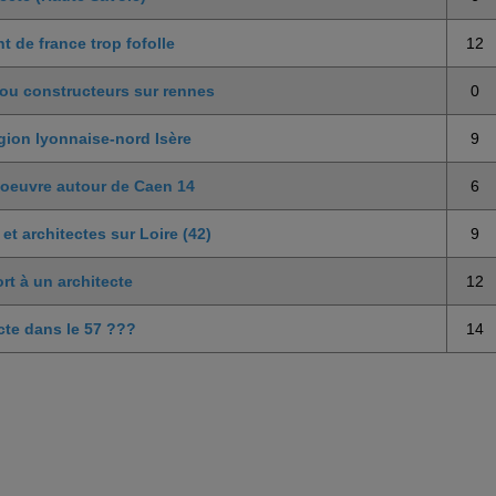
nt de france trop fofolle
12
ou constructeurs sur rennes
0
gion lyonnaise-nord Isère
9
d'oeuvre autour de Caen 14
6
t architectes sur Loire (42)
9
rt à un architecte
12
cte dans le 57 ???
14