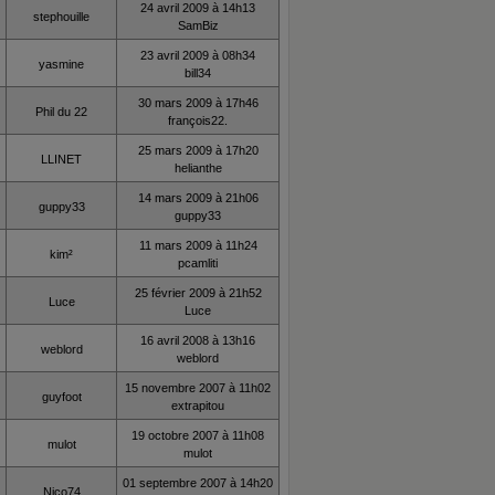
24 avril 2009 à 14h13
stephouille
SamBiz
23 avril 2009 à 08h34
yasmine
bill34
30 mars 2009 à 17h46
Phil du 22
françois22.
25 mars 2009 à 17h20
LLINET
helianthe
14 mars 2009 à 21h06
guppy33
guppy33
11 mars 2009 à 11h24
kim²
pcamliti
25 février 2009 à 21h52
Luce
Luce
16 avril 2008 à 13h16
weblord
weblord
15 novembre 2007 à 11h02
guyfoot
extrapitou
19 octobre 2007 à 11h08
mulot
mulot
01 septembre 2007 à 14h20
Nico74