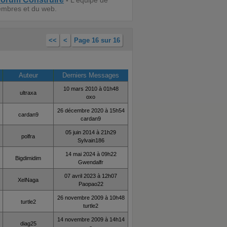
-
L'équipe de
embres et du web.
<<
<
Page 16 sur 16
Auteur
Derniers Messages
10 mars 2010 à 01h48
ultraxa
oxo
26 décembre 2020 à 15h54
cardan9
cardan9
05 juin 2014 à 21h29
polfra
Sylvain186
14 mai 2024 à 09h22
Bigdimidim
Gwendalfr
07 avril 2023 à 12h07
XelNaga
Paopao22
26 novembre 2009 à 10h48
turtle2
turtle2
14 novembre 2009 à 14h14
diag25