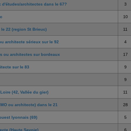
x d'études/architectes dans le 67?
3
pc
10
le 22 (region St Brieuc)
11
 architecte sérieux sur le 92
4
s ou architectes sur bordeaux
17
ecte sur le 83
9
9
oire (42, Vallée du gier)
11
 MO ou architecte) dans le 21
28
ouest lyonnais (69)
5
tecte (Haute Savoie)
6