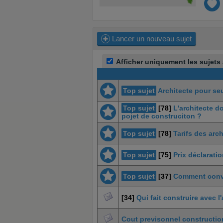
Lancer un nouveau sujet
Afficher uniquement les sujets
Top sujet
Architecte pour se
Top sujet
[78]
L'architecte d
pojet de construciton ?
Top sujet
[78]
Tarifs des arc
Top sujet
[75]
Prix déclarati
Top sujet
[37]
Comment conva
[34]
Qui fait construire avec l
Cout previsonnel construction