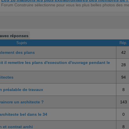
Forum Construire sélectionne pour vous les plus belles photos des m
 avec réponses
Sujets
Rép.
ulement des plans
42
oit il remettre les plans d'execution d'ouvrage pendant le
28
hitectes
94
on préalable de travaux
8
incre un architecte ?
143
'architecte bel dans le 34
0
 et contrat archi
8