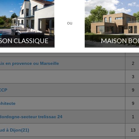
ou
SON CLASSIQUE
MAISON BO
ise (CREIL)
2
Aix en provence ou Marseille
2
3
 CCP
9
chitecte
9
dordogne-secteur trelissac 24
1
ud à Dijon(21)
13