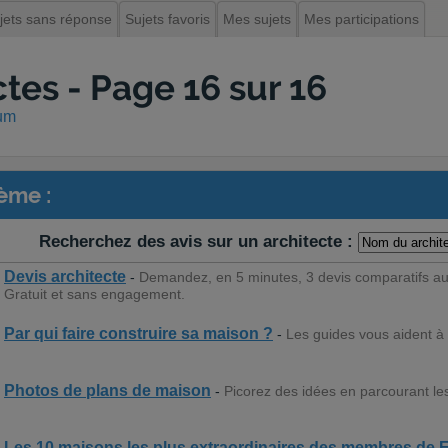
jets sans réponse
Sujets favoris
Mes sujets
Mes participations
tes - Page 16 sur 16
rum
ème :
Recherchez des avis sur un architecte :
Devis architecte
-
Demandez, en 5 minutes, 3 devis comparatifs aux
Gratuit et sans engagement.
Par qui faire construire sa maison ?
-
Les guides vous aident à y
Photos de plans de maison
-
Picorez des idées en parcourant le
Les 10 maisons les plus extraordinaires des membres de 