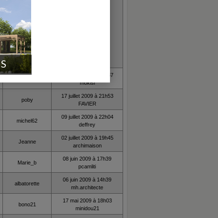
IS
18 juillet 2009 à 21h37
mokisi
mokisi
17 juillet 2009 à 21h53
poby
FAVIER
09 juillet 2009 à 22h04
michel62
deffrey
02 juillet 2009 à 19h45
Jeanne
archimaison
08 juin 2009 à 17h39
Marie_b
pcamliti
06 juin 2009 à 14h39
albatorette
mh.architecte
17 mai 2009 à 18h03
bono21
minidou21