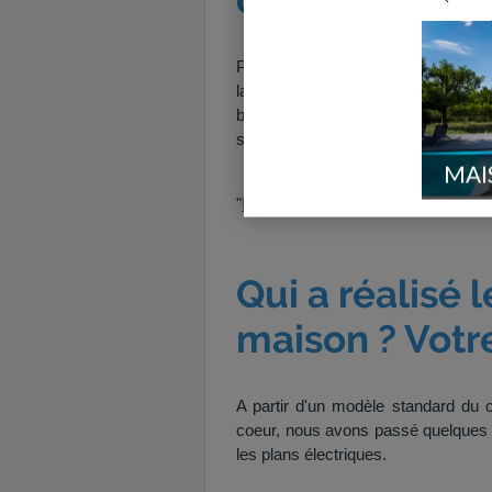
Passer par un constructeur a été d'ab
la
protection que devait procure
bien plus
un risque qu'une réelle 
signature ! -
un rapport de force
s'
MAI
"
Photo N°1069319
" par
lgxf7224
su
Qui a réalisé 
maison ? Votr
A partir d'un modèle standard du 
coeur, nous avons passé quelques mo
les plans électriques.