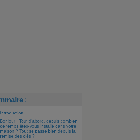
mmaire :
Introduction
Bonjour ! Tout d'abord, depuis combien
de temps êtes-vous installé dans votre
maison ? Tout se passe bien depuis la
remise des clés ?