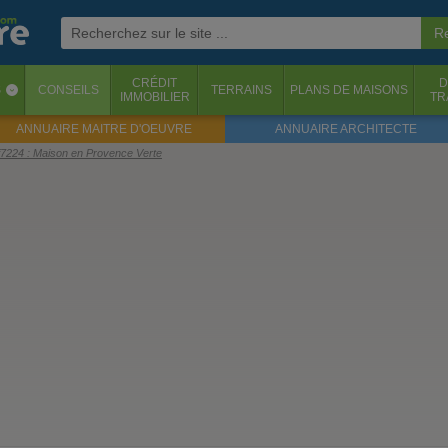
CRÉDIT
D
S
CONSEILS
TERRAINS
PLANS DE MAISONS
‹
IMMOBILIER
TR
ANNUAIRE MAITRE D'OEUVRE
ANNUAIRE ARCHITECTE
xf7224 : Maison en Provence Verte