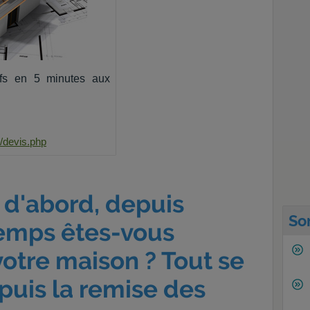
fs en 5 minutes aux
/devis.php
 d'abord, depuis
So
emps êtes-vous
votre maison ? Tout se
puis la remise des