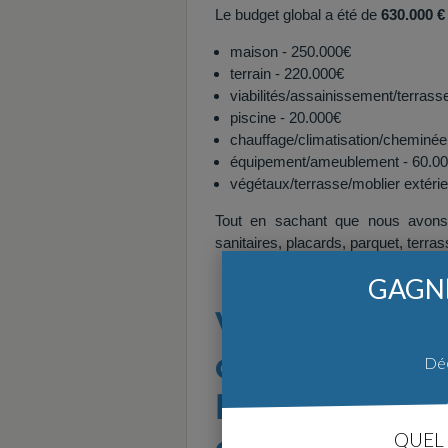
Le budget global a été de
630.000 €
maison - 250.000€
terrain - 220.000€
viabilités/assainissement/terras
piscine - 20.000€
chauffage/climatisation/cheminée
équipement/ameublement - 60.0
végétaux/terrasse/moblier extéri
Tout en sachant que nous avons
sanitaires, placards, parquet, terras
GAGNE
Vous avez cho
constructeur.
Déc
Pourquoi avez
constructeur e
QUEL 