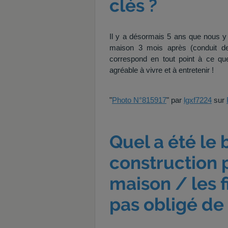
clés ?
Il y a désormais 5 ans que nous y ha
maison 3 mois après (conduit de
correspond en tout point à ce que
agréable à vivre et à entretenir !
"
Photo N°815917
" par
lgxf7224
sur
Quel a été le
construction p
maison / les f
pas obligé de