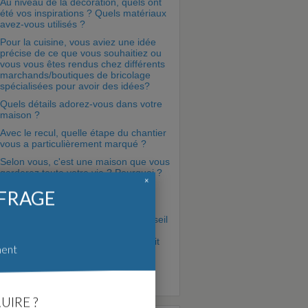
Au niveau de la décoration, quels ont
été vos inspirations ? Quels matériaux
avez-vous utilisés ?
Pour la cuisine, vous aviez une idée
précise de ce que vous souhaitiez ou
vous vous êtes rendus chez différents
marchands/boutiques de bricolage
spécialisées pour avoir des idées?
Quels détails adorez-vous dans votre
maison ?
Avec le recul, quelle étape du chantier
vous a particulièrement marqué ?
Selon vous, c'est une maison que vous
garderez toute votre vie ? Pourquoi ?
×
Si c'était à refaire, que changeriez-
FFRAGE
vous ?
Si vous aviez un seul et unique conseil
à donner à quelqu'un qui veut se
lancer dans la construction, ce serait
ment
lequel ?
Et pour finir, comment avez-vous
connu Forum Construire ?
UIRE ?