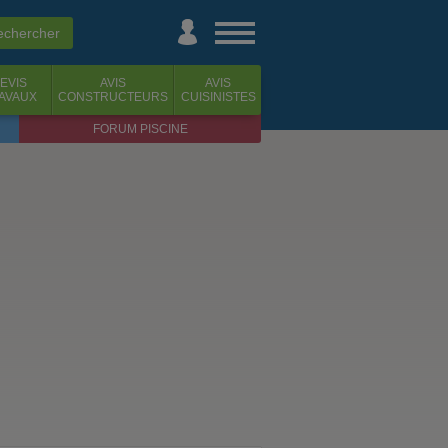
EVIS
AVIS
AVIS
AVAUX
CONSTRUCTEURS
CUISINISTES
FORUM PISCINE