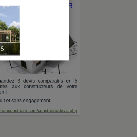
VIS CONSTRUCTEUR
 MAISONS
IS
andez 3 devis comparatifs en 5
utes aux constructeurs de votre
on !
uit et sans engagement.
orumconstruire.com/construire/devis.php