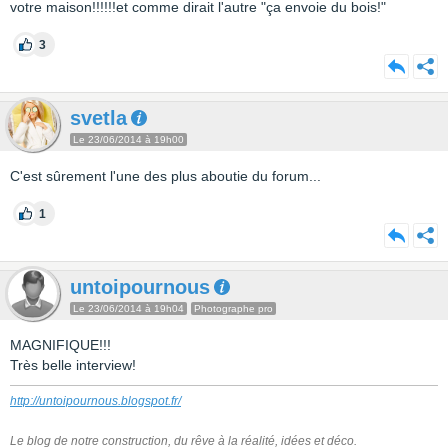
votre maison!!!!!!et comme dirait l'autre "ça envoie du bois!"
3
svetla
Le 23/06/2014 à 19h00
C'est sûrement l'une des plus aboutie du forum...
1
untoipournous
Le 23/06/2014 à 19h04
Photographe pro
MAGNIFIQUE!!!
Très belle interview!
http://untoipournous.blogspot.fr/
Le blog de notre construction, du rêve à la réalité, idées et déco.