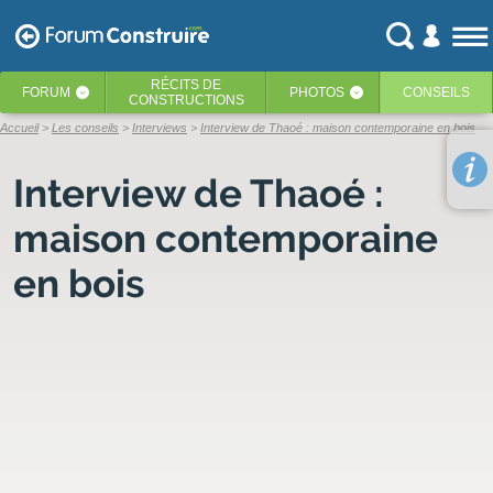
RÉCITS
DE
FORUM
PHOTOS
CONSEILS
‹
‹
CONSTRUCTIONS
Accueil
Les conseils
Interviews
Interview de Thaoé : maison contemporaine en bois
Interview de Thaoé :
maison contemporaine
en bois