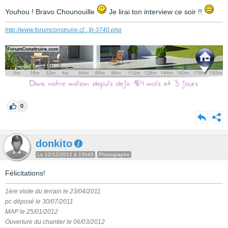
Youhou ! Bravo Chounouille
Je lirai ton interview ce soir !!
http://www.forumconstruire.c
[...]
it-3740.php
0
donkito
Le 12/12/2012 à 15h45
Photographe
Félicitations!
1ère visite du terrain le 23/04/2011
pc déposé le 30/07/2011
MAP le 25/01/2012
Ouverture du chantier le 06/03/2012