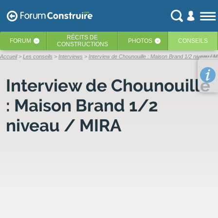
RÉCITS
DE
FORUM
PHOTOS
CONSEILS
‹
‹
CONSTRUCTIONS
Accueil
Les conseils
Interviews
Interview de Chounouille : Maison Brand 1/2 niveau / 
Interview de Chounouille
: Maison Brand 1/2
niveau / MIRA