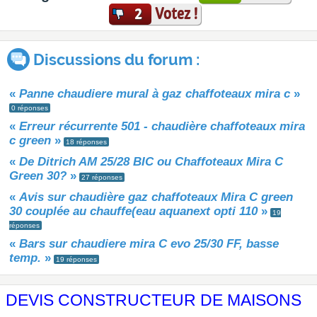
Votez !
2
Discussions du forum :
«
Panne chaudiere mural à gaz chaffoteaux mira c
»
0 réponses
«
Erreur récurrente 501 - chaudière chaffoteaux mira
c green
»
18 réponses
«
De Ditrich AM 25/28 BIC ou Chaffoteaux Mira C
Green 30?
»
27 réponses
«
Avis sur chaudière gaz chaffoteaux Mira C green
30 couplée au chauffe(eau aquanext opti 110
»
19
réponses
«
Bars sur chaudiere mira C evo 25/30 FF, basse
temp.
»
19 réponses
DEVIS CONSTRUCTEUR DE MAISONS