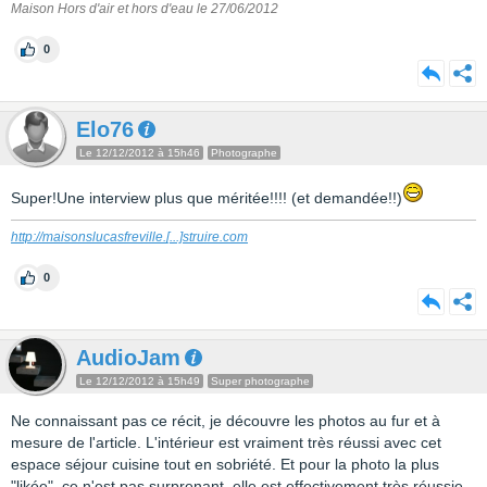
Maison Hors d'air et hors d'eau le 27/06/2012
0
Elo76
Le 12/12/2012 à 15h46
Photographe
Super!Une interview plus que méritée!!!! (et demandée!!)
http://maisonslucasfreville.
[...]
struire.com
0
AudioJam
Le 12/12/2012 à 15h49
Super photographe
Ne connaissant pas ce récit, je découvre les photos au fur et à
mesure de l'article. L'intérieur est vraiment très réussi avec cet
espace séjour cuisine tout en sobriété. Et pour la photo la plus
"likée", ce n'est pas surprenant, elle est effectivement très réussie.