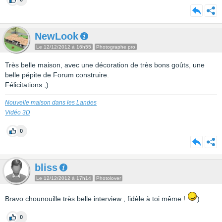
NewLook
Le 12/12/2012 à 16h55
Photographe pro
Très belle maison, avec une décoration de très bons goûts, une
belle pépite de Forum construire.
Félicitations ;)
Nouvelle maison dans les Landes
Vidéo 3D
0
bliss
Le 12/12/2012 à 17h14
Photolover
Bravo chounouille très belle interview , fidèle à toi même !
)
0