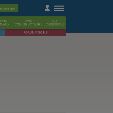
EVIS
AVIS
AVIS
AVAUX
CONSTRUCTEURS
CUISINISTES
FORUM PISCINE