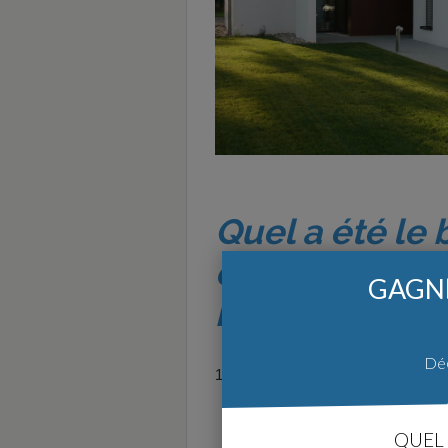
Quel a été le
construction p
GAGNE
maison / les f
Déc
160 000 € pour le terrain et environ 
QUEL 