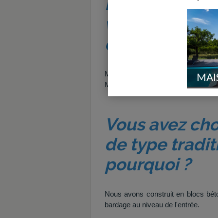
Pourquoi avez
vous même le
chantier ?
Mon épouse est architecte de méti
MAI
Mulhouse. C'est donc tout nature
Vous avez cho
de type tradit
pourquoi ?
Nous avons construit en blocs bét
bardage au niveau de l'entrée.