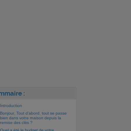
mmaire :
Introduction
Bonjour, Tout d'abord, tout se passe
bien dans votre maison depuis la
remise des clés ?
Quel a été le budget de votre