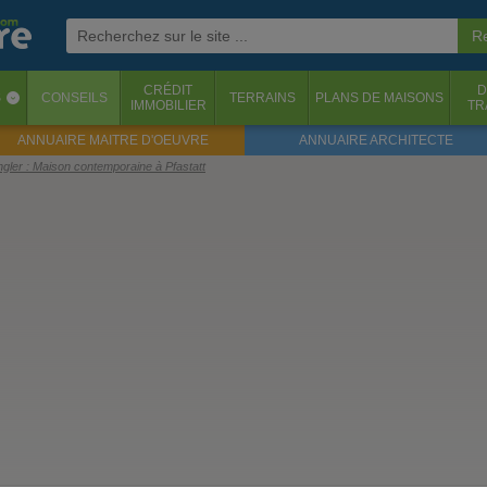
CRÉDIT
D
S
CONSEILS
TERRAINS
PLANS DE MAISONS
‹
IMMOBILIER
TR
ANNUAIRE MAITRE D'OEUVRE
ANNUAIRE ARCHITECTE
lingler : Maison contemporaine à Pfastatt