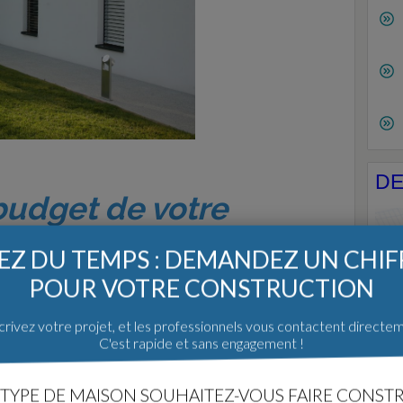
DE
 budget de votre
our : le terrain / la
Z DU TEMPS : DEMANDEZ UN CHI
initions ?
POUR VOTRE CONSTRUCTION
rivez votre projet, et les professionnels vous contactent directe
400 000 € pour la maison et les finitions.
C'est rapide et sans engagement !
Dem
TYPE DE MAISON SOUHAITEZ-VOUS FAIRE CONSTR
min