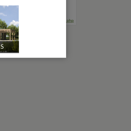
e région !
uit et sans engagement.
orumconstruire.com/construire/devis.php
IS