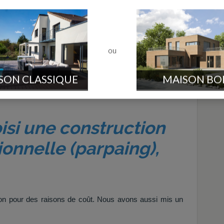
-vous choisi de gérer
votr
Grat
s opérations du
f
ou
er, elle est installée à son compte en co-gérance sur
SON CLASSIQUE
MAISON BO
llement que nous avons conçu nous-même notre maison.
isi une construction
ionnelle (parpaing),
on pour des raisons de coût. Nous avons aussi mis un