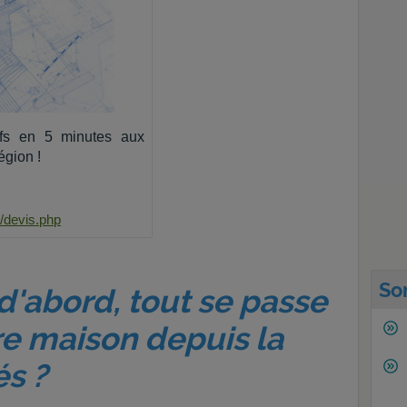
fs en 5 minutes aux
égion !
/devis.php
So
d'abord, tout se passe
re maison depuis la
és ?