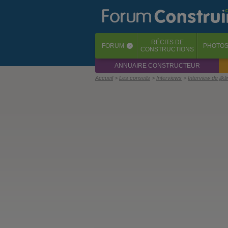
RÉCITS
DE
FORUM
PHOTO
‹
CONSTRUCTIONS
ANNUAIRE CONSTRUCTEUR
Accueil
Les conseils
Interviews
Interview de jlk