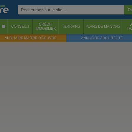
CRÉDIT
D
S
CONSEILS
TERRAINS
PLANS DE MAISONS
‹
IMMOBILIER
TR
ANNUAIRE MAITRE D'OEUVRE
ANNUAIRE ARCHITECTE