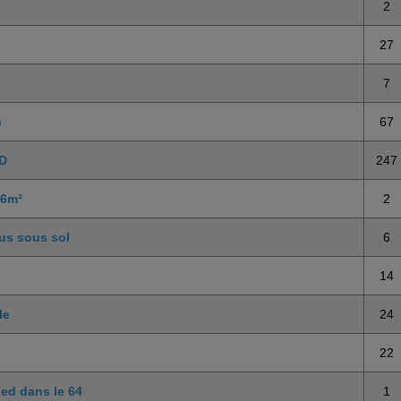
2
27
7
p
67
3D
247
16m²
2
us sous sol
6
14
le
24
22
ied dans le 64
1