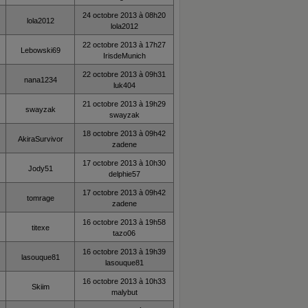
24 octobre 2013 à 08h20
lola2012
lola2012
22 octobre 2013 à 17h27
Lebowski69
IrisdeMunich
22 octobre 2013 à 09h31
nana1234
luk404
21 octobre 2013 à 19h29
swayzak
swayzak
18 octobre 2013 à 09h42
AkiraSurvivor
zadene
17 octobre 2013 à 10h30
Jody51
delphie57
17 octobre 2013 à 09h42
tomrage
zadene
16 octobre 2013 à 19h58
titexe
tazo06
16 octobre 2013 à 19h39
lasouque81
lasouque81
16 octobre 2013 à 10h33
Skiim
malybut