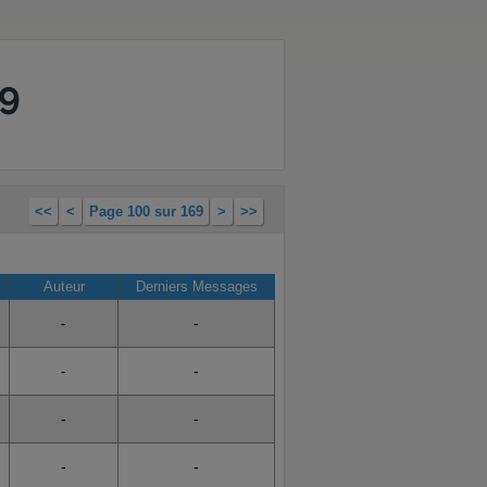
69
<<
<
Page 100 sur 169
>
>>
.
Auteur
Derniers Messages
-
-
-
-
-
-
-
-