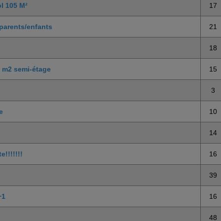
ol 105 M²
17
 parents/enfants
21
18
4 m2 semi-étage
15
3
e
10
14
e!!!!!!!
16
39
+1
16
48