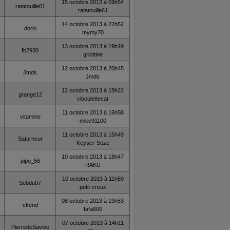
15 octobre 2013 à 09h54
ratatouille61
ratatouille61
14 octobre 2013 à 22h52
dorlo
mymy70
13 octobre 2013 à 19h19
fb2930
griottine
12 octobre 2013 à 20h45
Jmds
Jmds
12 octobre 2013 à 18h22
grange12
ciboulettecat
11 octobre 2013 à 16h58
vitamine
mike91100
11 octobre 2013 à 15h49
Saturneur
Keyser-Soze
10 octobre 2013 à 18h47
pipo_56
RAKU
10 octobre 2013 à 11h59
Sebdu07
petit-creux
08 octobre 2013 à 19h53
ckend
fafa600
07 octobre 2013 à 14h11
PierredeSavoie