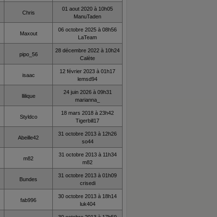
01 aout 2020 à 10h05
Chris
ManuTaden
06 octobre 2025 à 08h56
Maxout
LaTeam
28 décembre 2022 à 10h24
pipo_56
Calète
12 février 2023 à 01h17
isaac
lemsd94
24 juin 2026 à 09h31
llilique
marianna_
18 mars 2018 à 23h42
Styldco
Tigerbill17
31 octobre 2013 à 12h26
Abeille42
so44
31 octobre 2013 à 11h34
m82
m82
31 octobre 2013 à 01h09
Bundes
crisedi
30 octobre 2013 à 18h14
fab996
luk404