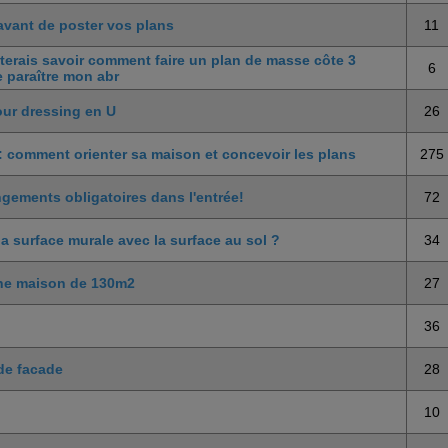
avant de poster vos plans
11
terais savoir comment faire un plan de masse côte 3
6
e paraître mon abr
our dressing en U
26
: comment orienter sa maison et concevoir les plans
275
gements obligatoires dans l'entrée!
72
a surface murale avec la surface au sol ?
34
une maison de 130m2
27
36
de facade
28
10