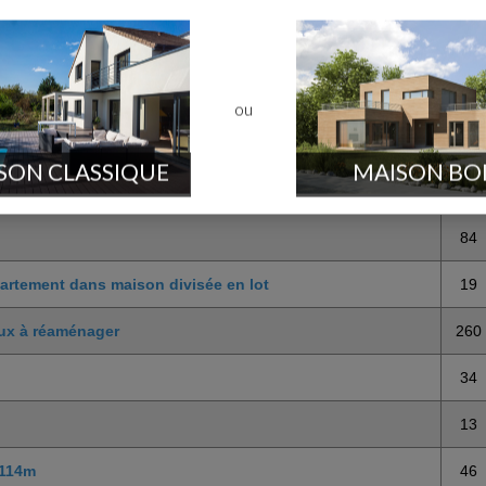
ou
porteurs quelles solutions?
4
SON CLASSIQUE
MAISON BO
 pour plan de masse, section,...
4
84
partement dans maison divisée en lot
19
aux à réaménager
260
34
13
 114m
46