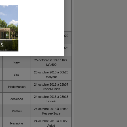
25 octobre 2013 à 15h29
furnet
furnet
IS
25 octobre 2013 à 12h23
C.R.I
freedo
25 octobre 2013 à 11h35
kary
fafa600
25 octobre 2013 à 08h23
siss
malybut
24 octobre 2013 à 23h37
IrisdeMunich
IrisdeMunich
24 octobre 2013 à 23h13
denicoco
Lionelo
24 octobre 2013 à 15h45
Pitititou
Keyser-Soze
24 octobre 2013 à 10h58
Ivannohe
Aglaé