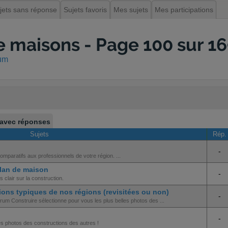
jets sans réponse
Sujets favoris
Mes sujets
Mes participations
 maisons - Page 100 sur 1
rum
 avec réponses
Sujets
Rép
-
mparatifs aux professionnels de votre région. ...
plan de maison
-
 clair sur la construction.
ions typiques de nos régions (revisitées ou non)
-
rum Construire sélectionne pour vous les plus belles photos des ...
-
es photos des constructions des autres !