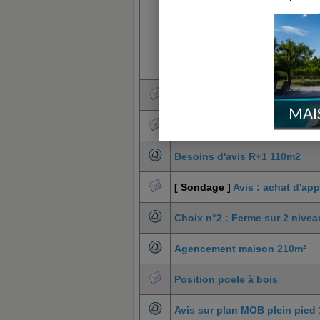
Appartement rdj entre 2 murs 
MAI
SKETCHUP 8 PRO, aide ou tuto
Besoins d'avis R+1 110m2
[ Sondage ]
Avis : achat d'ap
Choix n°2 : Ferme sur 2 nive
Agencement maison 210m²
Position poele à bois
Avis sur plan MOB plein pied