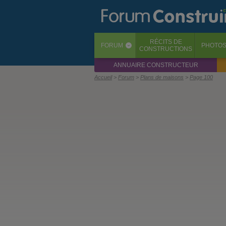
RÉCITS
DE
FORUM
PHOTO
‹
CONSTRUCTIONS
ANNUAIRE CONSTRUCTEUR
Accueil
Forum
Plans de maisons
Page 100