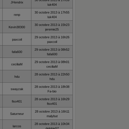
30 octobre 2013 à 17h59
JHendrix
luk404
30 octobre 2013 à 17h55
renp
luk404
30 octobre 2013 à 15h23
Kevin38300
jeremie25
29 octobre 2013 à 16h26
paxcoil
paxcoil
29 octobre 2013 à 08h52
fafa600
fafa600
29 octobre 2013 à 08h01
ceciliaM
ceciliaM
28 octobre 2013 à 22h50
hdu
hdu
28 octobre 2013 à 18h38
swayzak
Fa-bio
28 octobre 2013 à 16h29
fiso401
fiso401
28 octobre 2013 à 16h11
Saturneur
malybut
28 octobre 2013 à 10h34
larcos
delphie57