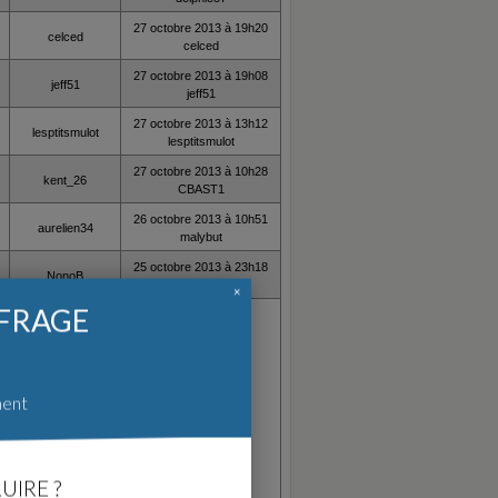
27 octobre 2013 à 19h20
celced
celced
27 octobre 2013 à 19h08
jeff51
jeff51
27 octobre 2013 à 13h12
lesptitsmulot
lesptitsmulot
27 octobre 2013 à 10h28
kent_26
CBAST1
26 octobre 2013 à 10h51
aurelien34
malybut
25 octobre 2013 à 23h18
NonoB
NonoB
×
FFRAGE
ment
UIRE ?