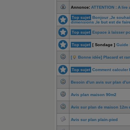
Annonce:
ATTENTION : A lire 
Top sujet
Bonjour ,Je souhai
dimensions ,le but est de fair
Top sujet
Espace à laisser p
Top sujet
[ Sondage ]
Guide 
[
Bonne idée] Placard et ran
Top sujet
Comment calculer l
Besoin d'un avis sur plan d'
Avis plan maison 90m2
Avis sur plan de maison 12m 
Avis sur plan plain-pied