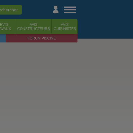
EVIS
AVIS
AVIS
AVAUX
CONSTRUCTEURS
CUISINISTES
FORUM PISCINE