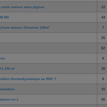
à notre maison sans pignon
12
136 M2
44
C d'une maison d'environ 130m²
7
25
62
rci.
9
R+1 135 m²
20
t ballon thermodynamique au RDC ?
6
 chambres
15
maison en L
26