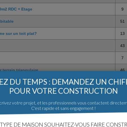
19m2 RDC + Etage
9
bitable
51
ne sur un toit plat?
13
43
7
 terrain triangulaire
46
Z DU TEMPS : DEMANDEZ UN CHI
POUR VOTRE CONSTRUCTION
rivez votre projet, et les professionnels vous contactent directe
C'est rapide et sans engagement !
TYPE DE MAISON SOUHAITEZ-VOUS FAIRE CONSTR