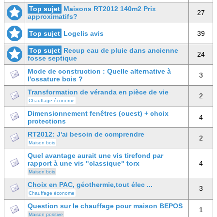
Top sujet
Maisons RT2012 140m2 Prix
27
approximatifs?
Top sujet
Logelis avis
39
Top sujet
Recup eau de pluie dans ancienne
24
fosse septique
Mode de construction : Quelle alternative à
3
l'ossature bois ?
Transformation de véranda en pièce de vie
2
Chauffage économe
Dimensionnement fenêtres (ouest) + choix
4
protections
RT2012: J'ai besoin de comprendre
2
Maison bois
Quel avantage aurait une vis tirefond par
rapport à une vis "classique" torx
4
Maison bois
Choix en PAC, géothermie,tout élec ...
3
Chauffage économe
Question sur le chauffage pour maison BEPOS
1
Maison positive