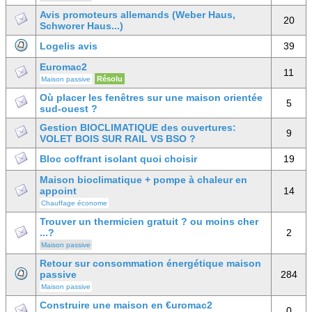
Avis promoteurs allemands (Weber Haus,
20
Schworer Haus...)
Logelis avis
39
Euromac2
11
Résolu
Maison passive
Où placer les fenêtres sur une maison orientée
5
sud-ouest ?
Gestion BIOCLIMATIQUE des ouvertures:
9
VOLET BOIS SUR RAIL VS BSO ?
Bloc coffrant isolant quoi choisir
19
Maison bioclimatique + pompe à chaleur en
appoint
14
Chauffage économe
Trouver un thermicien gratuit ? ou moins cher
...?
2
Maison passive
Retour sur consommation énergétique maison
passive
284
Maison passive
Construire une maison en €uromac2
0