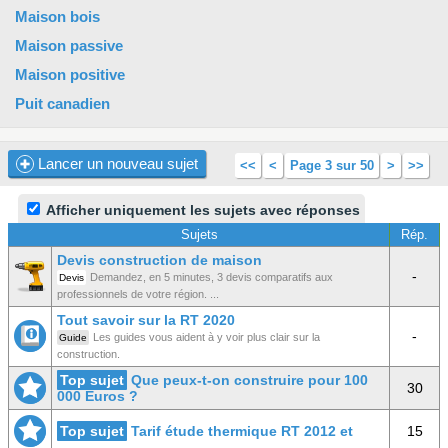
Maison bois
Maison passive
Maison positive
Puit canadien
Lancer un nouveau sujet
<<
<
Page 3 sur 50
>
>>
Afficher uniquement les sujets avec réponses
Sujets
Rép.
Devis construction de maison
-
Demandez, en 5 minutes, 3 devis comparatifs aux
Devis
professionnels de votre région. ...
Tout savoir sur la RT 2020
-
Les guides vous aident à y voir plus clair sur la
Guide
construction.
Top sujet
Que peux-t-on construire pour 100
30
000 Euros ?
Top sujet
Tarif étude thermique RT 2012 et
15