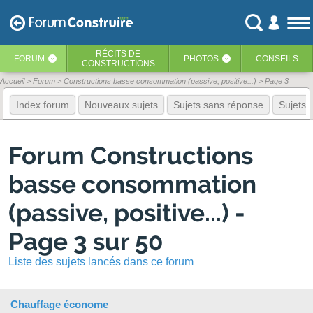
RÉCITS
DE
FORUM
PHOTOS
CONSEILS
‹
‹
CONSTRUCTIONS
Accueil
Forum
Constructions basse consommation (passive, positive...)
Page 3
Index forum
Nouveaux sujets
Sujets sans réponse
Sujets f
Forum Constructions
basse consommation
(passive, positive...) -
Page 3 sur 50
Liste des sujets lancés dans ce forum
Chauffage économe