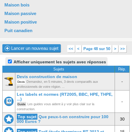
Maison bois
Maison passive
Maison positive
Puit canadien
Lancer un nouveau sujet
<<
<
Page 48 sur 50
>
>>
Afficher uniquement les sujets avec réponses
Sujets
Rép.
Devis construction de maison
-
Demandez, en 5 minutes, 3 devis comparatifs aux
Devis
professionnels de votre région. ...
Les labels et normes (RT2005, BBC, HPE, THPE,
...)
-
Les guides vous aident à y voir plus clair sur la
Guide
construction.
Top sujet
Que peux-t-on construire pour 100
30
000 Euros ?
Top sujet
Tarif étude thermique RT 2012 et
15