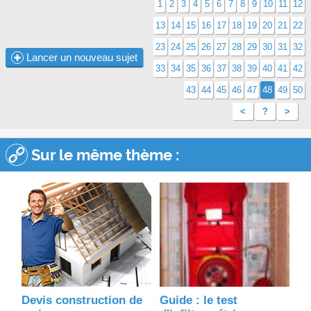
1
2
3
4
5
6
7
8
9
10
11
12
13
14
15
16
17
18
19
20
21
22
23
24
25
26
27
28
29
30
31
32
Lancer un nouveau sujet
33
34
35
36
37
38
39
40
41
42
43
44
45
46
47
48
49
50
<
?
>
Sur le même thème :
Devis construction de
Guide : le test