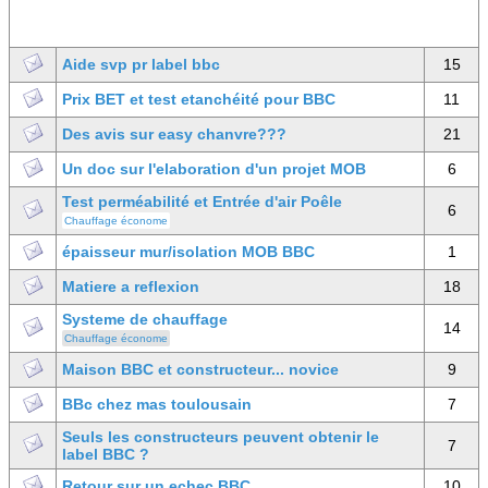
Aide svp pr label bbc
15
Prix BET et test etanchéité pour BBC
11
Des avis sur easy chanvre???
21
Un doc sur l'elaboration d'un projet MOB
6
Test perméabilité et Entrée d'air Poêle
6
Chauffage économe
épaisseur mur/isolation MOB BBC
1
Matiere a reflexion
18
Systeme de chauffage
14
Chauffage économe
Maison BBC et constructeur... novice
9
BBc chez mas toulousain
7
Seuls les constructeurs peuvent obtenir le
7
label BBC ?
Retour sur un echec BBC
10