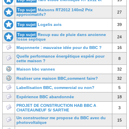
Top sujet
Maisons RT2012 140m2 Prix
27
approximatifs?
Top sujet
Logelis avis
39
Top sujet
Recup eau de pluie dans ancienne
24
fosse septique
Maçonnerie : mauvaise idée pour du BBC ?
16
Quelle performance énergétique espéré pour
8
cette maison ?
Maison bbc vannes
32
Realiser une maison BBC,comment faire?
32
Labellisation BBC, commercial ou non?
5
Expérience BBC abandonnée
18
PROJET DE CONSTRUCTION HAB BBC A
3
CHATEAUNEUF S/ SARTHE
Un constructeur me propose du BBC avec du
15
photovoltaïque