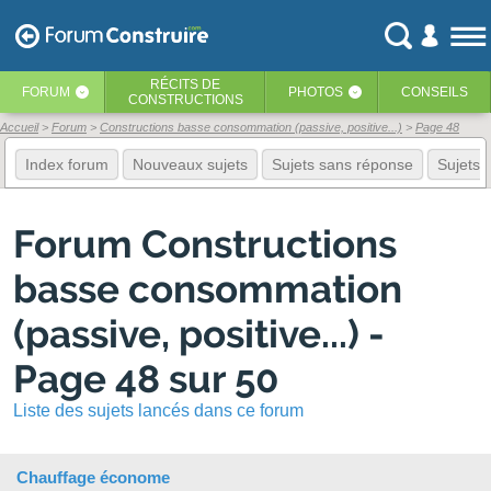
RÉCITS
DE
FORUM
PHOTOS
CONSEILS
‹
‹
CONSTRUCTIONS
Accueil
Forum
Constructions basse consommation (passive, positive...)
Page 48
Index forum
Nouveaux sujets
Sujets sans réponse
Sujets f
Forum Constructions
basse consommation
(passive, positive...) -
Page 48 sur 50
Liste des sujets lancés dans ce forum
Chauffage économe