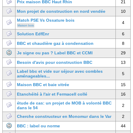
Prix maison BBC Haut Rhin
21
Mon projet de construction en nord vendée
10
Match PSE Vs Ossature bois
4
Maison bois
Solution EdfEnr
6
BBC et chaudière gaz à condensation
8
Je signe ou pas ? Label BBC et CCMI
29
Besoin d'avis pour construction BBC
13
Label bbc et vide sur séjour avec combles
5
aménageables...
Maison BBC et baie vitrée
15
Etanchéité à l'air et Fermacell collé
16
étude de cas: un projet de MOB à volonté BBC
2
dans le 54
Cherche constructeur en Monomur dans le Var
2
BBC : label ou norme
44