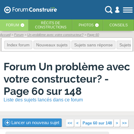
RÉCITS
DE
FORUM
PHOTOS
CONSEILS
‹
‹
CONSTRUCTIONS
Accueil
Forum
Un problème avec votre constructeur?
Page 60
Index forum
Nouveaux sujets
Sujets sans réponse
Sujets f
Forum Un problème avec
votre constructeur? -
Page 60 sur 148
Liste des sujets lancés dans ce forum
Lancer un nouveau sujet
<<
<
Page 60 sur 148
>
>>