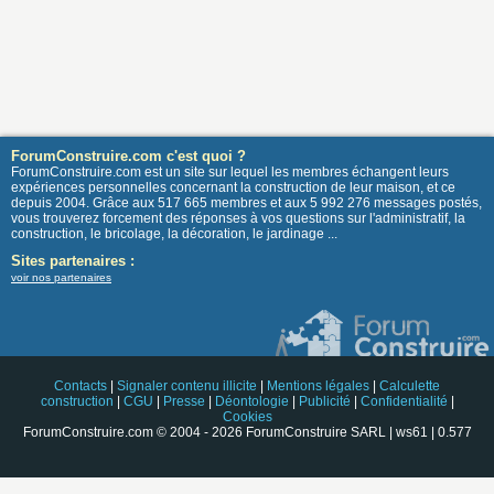
ForumConstruire.com c'est quoi ?
ForumConstruire.com est un site sur lequel les membres échangent leurs
expériences personnelles concernant la construction de leur maison, et ce
depuis 2004. Grâce aux 517 665 membres et aux 5 992 276 messages postés,
vous trouverez forcement des réponses à vos questions sur l'administratif, la
construction, le bricolage, la décoration, le jardinage ...
Sites partenaires :
voir nos partenaires
Contacts
|
Signaler contenu illicite
|
Mentions légales
|
Calculette
construction
|
CGU
|
Presse
|
Déontologie
|
Publicité
|
Confidentialité
|
Cookies
ForumConstruire.com © 2004 - 2026 ForumConstruire SARL | ws61 | 0.577