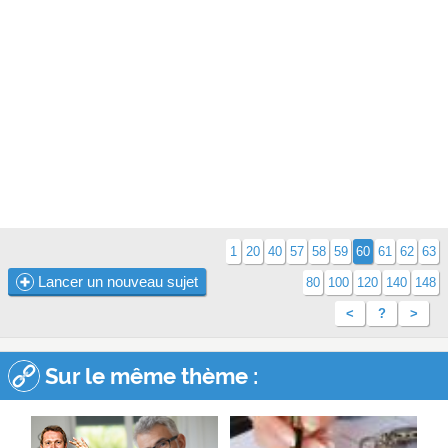
1
20
40
57
58
59
60
61
62
63
Lancer un nouveau sujet
80
100
120
140
148
<
?
>
Sur le même thème :