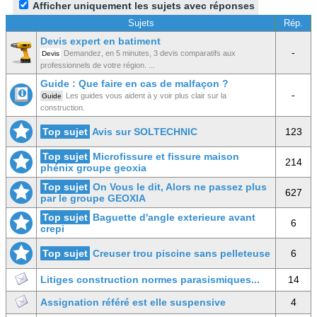
Afficher uniquement les sujets avec réponses
Sujets
Rép.
Devis expert en batiment
-
Demandez, en 5 minutes, 3 devis comparatifs aux
Devis
professionnels de votre région. ...
Guide : Que faire en cas de malfaçon ?
-
Les guides vous aident à y voir plus clair sur la
Guide
construction.
Top sujet
Avis sur SOLTECHNIC
123
Top sujet
Microfissure et fissure maison
214
phénix groupe geoxia
Top sujet
On Vous le dit, Alors ne passez plus
627
par le groupe GEOXIA
Top sujet
Baguette d'angle exterieure avant
6
crepi
Top sujet
Creuser trou piscine sans pelleteuse
6
Litiges construction normes parasismiques...
14
Assignation référé est elle suspensive
4