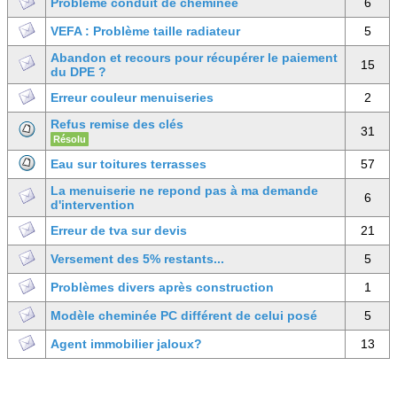
Problème conduit de cheminée
6
VEFA : Problème taille radiateur
5
Abandon et recours pour récupérer le paiement
15
du DPE ?
Erreur couleur menuiseries
2
Refus remise des clés
31
Résolu
Eau sur toitures terrasses
57
La menuiserie ne repond pas à ma demande
6
d'intervention
Erreur de tva sur devis
21
Versement des 5% restants...
5
Problèmes divers après construction
1
Modèle cheminée PC différent de celui posé
5
Agent immobilier jaloux?
13