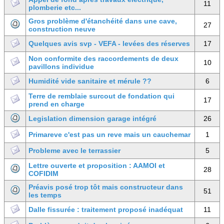
11
plomberie etc...
Gros problème d'étanchéité dans une cave,
27
construction neuve
Quelques avis svp - VEFA - levées des réserves
17
Non conformite des raccordements de deux
10
pavillons individue
Humidité vide sanitaire et mérule ??
6
Terre de remblaie surcout de fondation qui
17
prend en charge
Legislation dimension garage intégré
26
Primareve c'est pas un reve mais un cauchemar
1
Probleme avec le terrassier
5
Lettre ouverte et proposition : AAMOI et
28
COFIDIM
Préavis posé trop tôt mais constructeur dans
51
les temps
Dalle fissurée : traitement proposé inadéquat
11