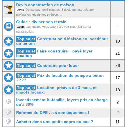
Devis construction de maison
-
Demandez, en 5 minutes, 3 devis comparatifs aux
Devis
professionnels de votre région. ...
Guide : diviser son terrain
-
Les guides vous aident à y voir plus clair sur la
Guide
construction.
Top sujet
Construction 4 Maison en locatif sur
19
un terrain
Top sujet
Faire construire + payé loyer
21
location
Top sujet
Construire pour louer
36
Top sujet
Prix de location de pompe a béton
17
????
Top sujet
Location, préavis de 3 mois, et
13
impots locaux.
Investissement bi-famille, loyers pris en charge
2
qu'à 30%
Réforme du DPE : les conséquences !
2
Acheter dans une petite copro ou pas ?
11