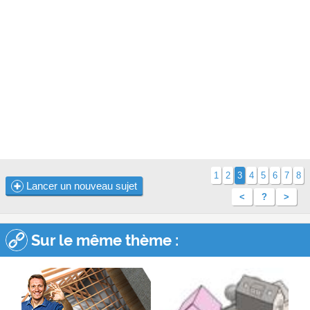
1
2
3
4
5
6
7
8
Lancer un nouveau sujet
<
?
>
Sur le même thème :