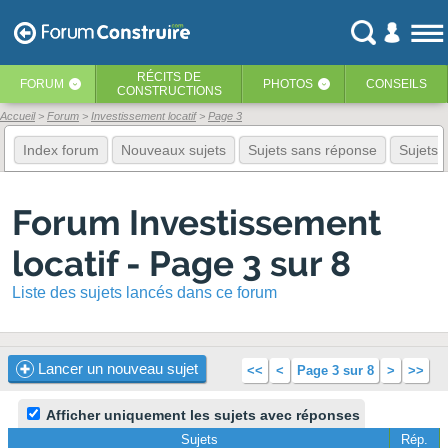
RÉCITS
DE
FORUM
PHOTOS
CONSEILS
‹
‹
CONSTRUCTIONS
Accueil
Forum
Investissement locatif
Page 3
Index forum
Nouveaux sujets
Sujets sans réponse
Sujets f
Forum Investissement
locatif - Page 3 sur 8
Liste des sujets lancés dans ce forum
Lancer un nouveau sujet
<<
<
Page 3 sur 8
>
>>
Afficher uniquement les sujets avec réponses
Sujets
Rép.